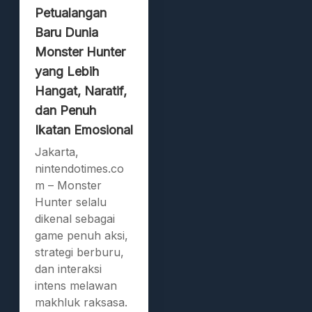
Petualangan
Baru Dunia
Monster Hunter
yang Lebih
Hangat, Naratif,
dan Penuh
Ikatan Emosional
Jakarta,
nintendotimes.co
m – Monster
Hunter selalu
dikenal sebagai
game penuh aksi,
strategi berburu,
dan interaksi
intens melawan
makhluk raksasa.