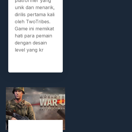
platformer yang
unik dan menarik,
dirilis pertama kali
oleh TwoTribes.
Game ini memikat
hati para pemain
dengan desain
level yang kr