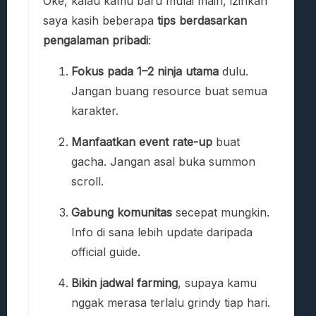
Oke, kalau kamu baru mulai main, izinkan
saya kasih beberapa
tips berdasarkan
pengalaman pribadi
:
Fokus pada 1–2 ninja utama
dulu.
Jangan buang resource buat semua
karakter.
Manfaatkan event rate-up
buat
gacha. Jangan asal buka summon
scroll.
Gabung komunitas
secepat mungkin.
Info di sana lebih update daripada
official guide.
Bikin jadwal farming
, supaya kamu
nggak merasa terlalu grindy tiap hari.