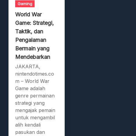
Gaming
World War
Game: Strategi,
Taktik, dan
Pengalaman
Bermain yang
Mendebarkan
JAKARTA,
nintendotimes.co
m – World War
Game adalah
genre permainan
strategi yang
mengajak pemain
untuk mengambil
alih kendali
pasukan dan