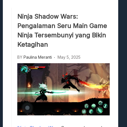
Hedon Bloodrite: Tips Combat Dan Pand
Beasts Of Bermuda: Panduan Bermain Se
Ninja Shadow Wars:
Stranded Alien Dawn: Cara Membangun K
Pengalaman Seru Main Game
Desolate: Tips Bertahan Dan Strategi Co
Ninja Tersembunyi yang Bikin
Ketagihan
BY
Paulina Meranti
May 5, 2025