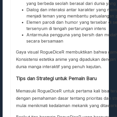
Beberapa karakter playable tersedia dengan 
Desain monster yang bervariasi mulai dari l
yang berbeda seolah berasal dari dunia yang
Dialog dan interaksi antar karakter yang me
menjadi teman yang membantu petualangan 
Elemen parodi dan humor yang tersebar di s
tersenyum di tengah pertarungan intens
Antarmuka pengguna yang bersih dan mudah d
secara bersamaan
Gaya visual RogueDiceR membuktikan bahwa game i
Konsistensi estetika anime yang dipadukan dengan h
dunia manga interaktif yang penuh kejutan.
Tips dan Strategi untuk Pemain Baru
Memasuki RogueDiceR untuk pertama kali bisa tera
dengan pemahaman dasar tentang prioritas dan str
mulai menikmati kedalaman mekanik yang ditawark