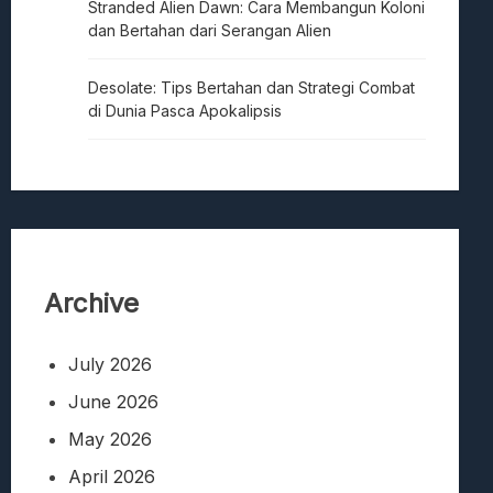
Stranded Alien Dawn: Cara Membangun Koloni
dan Bertahan dari Serangan Alien
Desolate: Tips Bertahan dan Strategi Combat
di Dunia Pasca Apokalipsis
Archive
July 2026
June 2026
May 2026