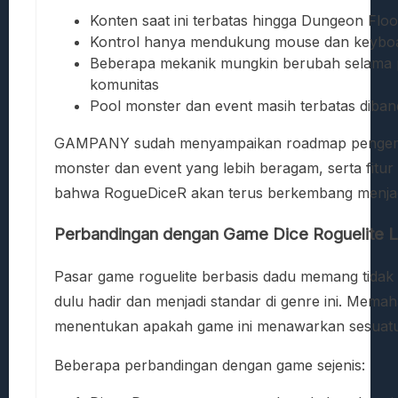
Beberapa catatan yang perlu dipertimbangkan:
Konten saat ini terbatas hingga Dungeon Floo
Kontrol hanya mendukung mouse dan keyboar
Beberapa mekanik mungkin berubah selama
komunitas
Pool monster dan event masih terbatas diba
GAMPANY sudah menyampaikan roadmap pengemba
monster dan event yang lebih beragam, serta fitu
bahwa RogueDiceR akan terus berkembang menjadi
Perbandingan dengan Game Dice Roguelite L
Pasar game roguelite berbasis dadu memang tidak 
dulu hadir dan menjadi standar di genre ini. Mem
menentukan apakah game ini menawarkan sesuatu 