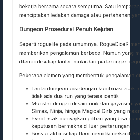
Keindahan sistem pertarungan RogueDiceR terleta
bekerja bersama secara sempurna. Satu lemparan da
menciptakan ledakan damage atau pertahanan yan
Dungeon Prosedural Penuh Kejutan
Seperti roguelite pada umumnya, RogueDiceR meny
memberikan pengalaman berbeda. Namun yang memb
ditemui di setiap lantai, mulai dari pertarungan r
Beberapa elemen yang membentuk pengalaman du
Lantai dungeon diisi dengan kombinasi acak a
tidak ada dua run yang terasa identik
Monster dengan desain unik dan gaya seni yan
Slimes, Ninja, hingga Magical Girls yang mas
Event acak menyajikan pilihan yang bisa mem
keputusan bermakna di luar pertarungan