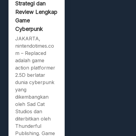
Replaced: Tips
Strategi dan
Review Lengkap
Game
Cyberpunk
JAKARTA,
nintendotimes.co
m – Replaced
adalah game
action platformer
2.5D berlatar
dunia cyberpunk
yang
dikembangkan
oleh Sad Cat
Studios dan
diterbitkan oleh