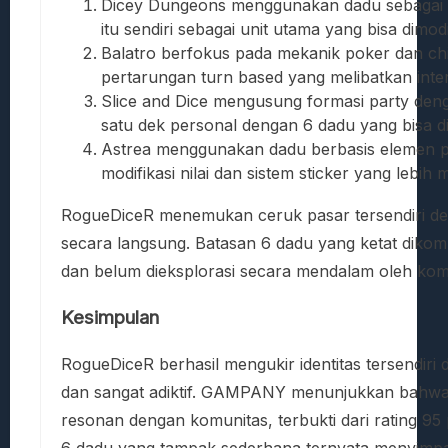
Beberapa perbandingan dengan game sejenis:
Dicey Dungeons menggunakan dadu sebagai 
itu sendiri sebagai unit utama yang bisa dimod
Balatro berfokus pada mekanik poker dan ch
pertarungan turn based yang melibatkan int
Slice and Dice mengusung formasi party den
satu dek personal dengan 6 dadu yang bisa 
Astrea menggunakan dadu berbasis elemen pu
modifikasi nilai dan sistem sticker yang lebi
RogueDiceR menemukan ceruk pasar tersendiri den
secara langsung. Batasan 6 dadu yang ketat dikomb
dan belum dieksplorasi secara mendalam oleh ko
Kesimpulan
RogueDiceR berhasil mengukir identitas tersendiri 
dan sangat adiktif. GAMPANY menunjukkan bahwa 