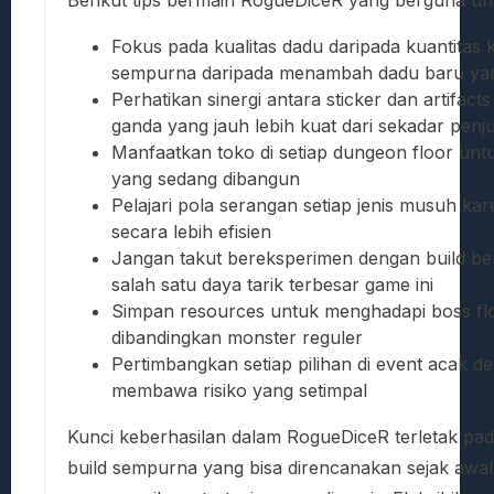
Berikut tips bermain RogueDiceR yang berguna un
Fokus pada kualitas dadu daripada kuantitas 
sempurna daripada menambah dadu baru yang
Perhatikan sinergi antara sticker dan artifa
ganda yang jauh lebih kuat dari sekadar penj
Manfaatkan toko di setiap dungeon floor untu
yang sedang dibangun
Pelajari pola serangan setiap jenis musuh
secara lebih efisien
Jangan takut bereksperimen dengan build berb
salah satu daya tarik terbesar game ini
Simpan resources untuk menghadapi boss fl
dibandingkan monster reguler
Pertimbangkan setiap pilihan di event acak
membawa risiko yang setimpal
Kunci keberhasilan dalam RogueDiceR terletak pa