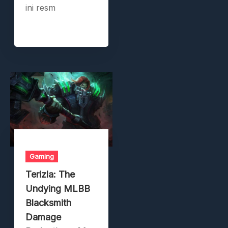
Thunderful
Publishing. Game
ini resm
Gaming
Terizla: The
Undying MLBB
Blacksmith