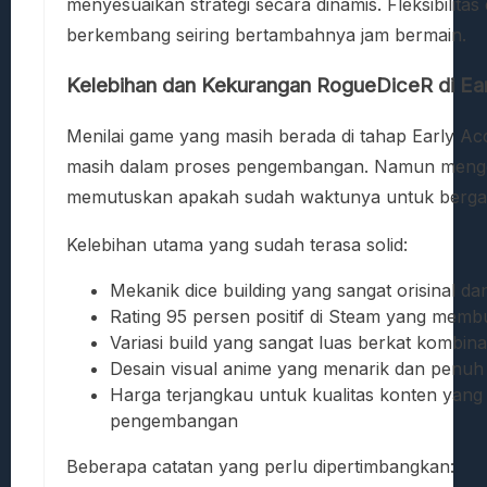
build sempurna yang bisa direncanakan sejak awal
menyesuaikan strategi secara dinamis. Fleksibili
berkembang seiring bertambahnya jam bermain.
Kelebihan dan Kekurangan RogueDiceR di Ea
Menilai game yang masih berada di tahap Early 
masih dalam proses pengembangan. Namun mengeta
memutuskan apakah sudah waktunya untuk berga
Kelebihan utama yang sudah terasa solid:
Mekanik dice building yang sangat orisinal d
Rating 95 persen positif di Steam yang mem
Variasi build yang sangat luas berkat kombina
Desain visual anime yang menarik dan penuh
Harga terjangkau untuk kualitas konten yan
pengembangan