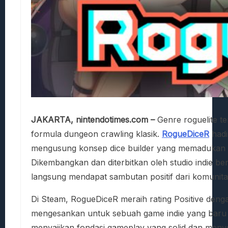
JAKARTA, nintendotimes.com –
Genre roguelite t
formula dungeon crawling klasik.
RogueDiceR
hadi
mengusung konsep dice builder yang memadukan e
Dikembangkan dan diterbitkan oleh studio indie 
langsung mendapat sambutan positif dari komunita
Di Steam, RogueDiceR meraih rating Positive denga