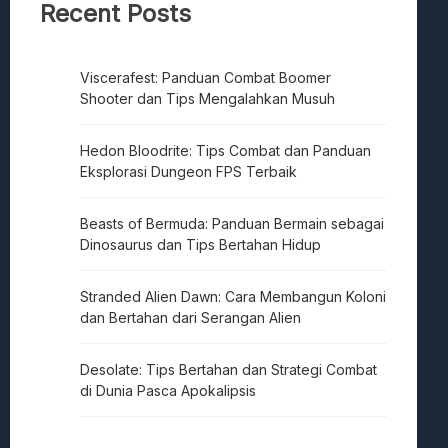
Recent Posts
Viscerafest: Panduan Combat Boomer
Shooter dan Tips Mengalahkan Musuh
Hedon Bloodrite: Tips Combat dan Panduan
Eksplorasi Dungeon FPS Terbaik
Beasts of Bermuda: Panduan Bermain sebagai
Dinosaurus dan Tips Bertahan Hidup
Stranded Alien Dawn: Cara Membangun Koloni
dan Bertahan dari Serangan Alien
Desolate: Tips Bertahan dan Strategi Combat
di Dunia Pasca Apokalipsis