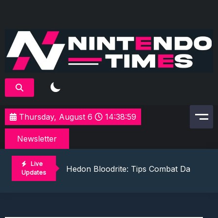
Skip
to
content
Blog Terlengkap Seputar Dunia Game
Nintendotimes
Thursday, August 6
14:39:0
Newsletter
Desolate: Tips Bertahan Dan Strategi Co
Viscerafest: Panduan Combat Boomer S
Live
Hedon Bloodrite: Tips Combat Dan Pand
Updates
Beasts Of Bermuda: Panduan Bermain Se
Stranded Alien Dawn: Cara Membangun K
Desolate: Tips Bertahan Dan Strategi Co