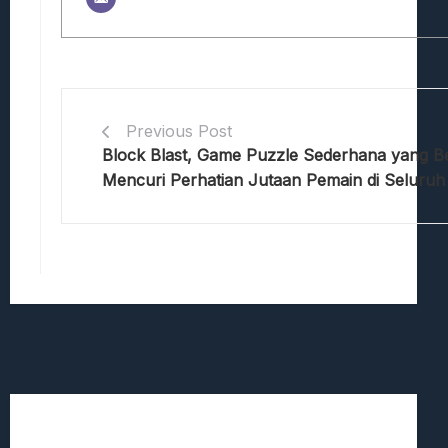
Previous Post
Block Blast, Game Puzzle Sederhana yang Be
Mencuri Perhatian Jutaan Pemain di Seluruh