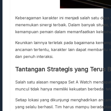
Keberagaman karakter ini menjadi salah satu daya
menemukan sinergi terbaik. Dalam banyak situasi, 
kemampuan pemain dalam memanfaatkan kelebihan 
Keunikan lainnya terletak pada bagaimana kemampu
ancaman tertentu, karakter lain dapat membantu 
dan penuh interaksi.
Tantangan Strategis yang Terus
Salah satu alasan mengapa Set A Watch mendapat 
muncul tidak hanya memiliki kekuatan berbeda, tet
Setiap lokasi yang dikunjungi menghadirkan anca
yang selalu berhasil. Tim harus mampu beradaptas