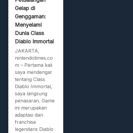
Gelap di
Genggaman:
Menyelami
Dunia Class
Diablo Immortal
JAKARTA,
nintendotimes.co
m – Pertama kali
saya mendengar
tentang Class
Diablo Immortal,
saya langsung
penasaran. Game
ini merupakan
adaptasi dari
franchise
legendaris Diablo