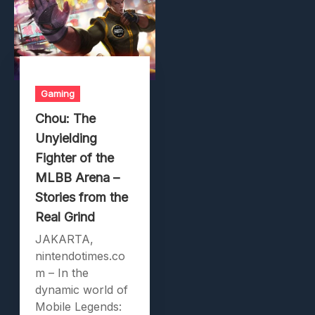
Gaming
Chou: The
Unyielding
Fighter of the
MLBB Arena –
Stories from the
Real Grind
JAKARTA,
nintendotimes.co
m – In the
dynamic world of
Mobile Legends: