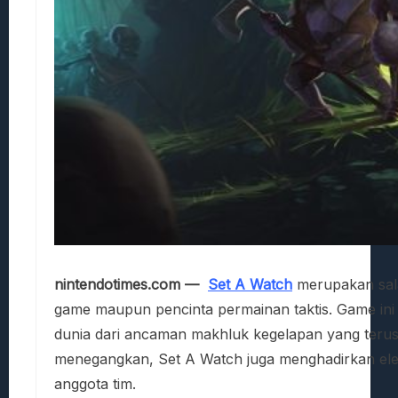
nintendotimes.com —
Set A Watch
merupakan sala
game maupun pencinta permainan taktis. Game in
dunia dari ancaman makhluk kegelapan yang teru
menegangkan, Set A Watch juga menghadirkan ele
anggota tim.