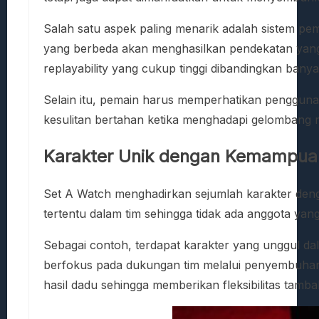
Salah satu aspek paling menarik adalah sistem pemi
yang berbeda akan menghasilkan pendekatan yang 
replayability yang cukup tinggi dibandingkan ban
Selain itu, pemain harus memperhatikan pengguna
kesulitan bertahan ketika menghadapi gelombang 
Karakter Unik dengan Kemampu
Set A Watch menghadirkan sejumlah karakter deng
tertentu dalam tim sehingga tidak ada anggota yang
Sebagai contoh, terdapat karakter yang unggul d
berfokus pada dukungan tim melalui penyembuha
hasil dadu sehingga memberikan fleksibilitas tamb