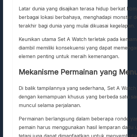
Latar dunia yang disajikan terasa hidup berkat ko
berbagai lokasi berbahaya, menghadapi monster 
terakhir bagi dunia yang mulai dikuasai kegelapan.
Keunikan utama Set A Watch terletak pada kemam
diambil memiliki konsekuensi yang dapat memengaru
elemen penting untuk meraih kemenangan.
Mekanisme Permainan yang Menu
Di balik tampilannya yang sederhana, Set A Watc
dengan kemampuan khusus yang berbeda satu sama 
muncul selama perjalanan.
Permainan berlangsung dalam beberapa ronde yang 
pemain harus menggunakan hasil lemparan dadu u
tetapi juga dapat dimanfaatkan untuk menyembuh