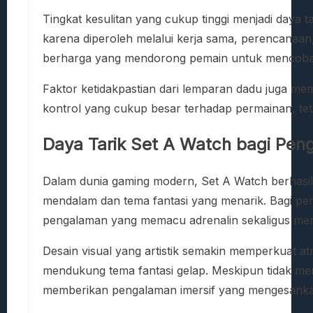
Tingkat kesulitan yang cukup tinggi menjadi daya
karena diperoleh melalui kerja sama, perencanaan,
berharga yang mendorong pemain untuk mencoba st
Faktor ketidakpastian dari lemparan dadu juga me
kontrol yang cukup besar terhadap permainan, tet
Daya Tarik Set A Watch bagi Pen
Dalam dunia gaming modern, Set A Watch berhasil
mendalam dan tema fantasi yang menarik. Bagi p
pengalaman yang memacu adrenalin sekaligus men
Desain visual yang artistik semakin memperkuat atm
mendukung tema fantasi gelap. Meskipun tidak men
memberikan pengalaman imersif yang mengesanka