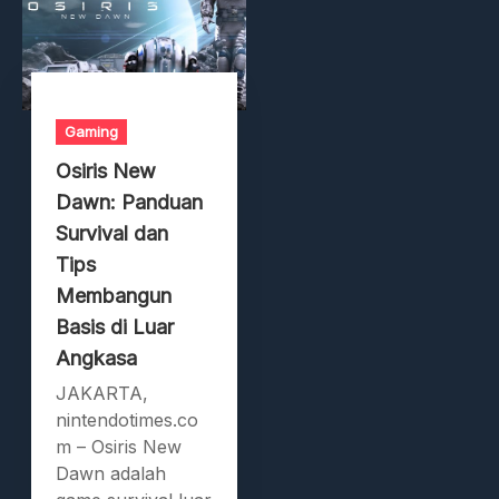
Gaming
Osiris New
Dawn: Panduan
Survival dan
Tips
Membangun
Basis di Luar
Angkasa
JAKARTA,
nintendotimes.co
m – Osiris New
Dawn adalah