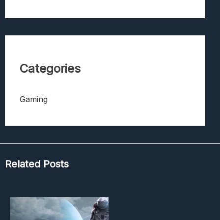
Categories
Gaming
Related Posts