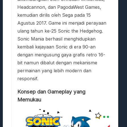
Headcannon, dan PagodaWest Games,
kemudian dirilis oleh Sega pada 15
Agustus 2017. Game ini menjadi perayaan
ulang tahun ke-25 Sonic the Hedgehog.
Sonic Mania berhasil menghidupkan
kembali kejayaan Sonic di era 90-an
dengan mengusung gaya grafis retro 16-
bit namun dibalut dengan mekanisme
permainan yang lebih modern dan
responsif.
Konsep dan Gameplay yang
Memukau