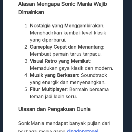
Alasan Mengapa Sonic Mania Wajib
Dimainkan
Nostalgia yang Menggembirakan
:
Menghadirkan kembali level klasik
yang diperbarui.
Gameplay Cepat dan Menantang
:
Membuat pemain terus terpacu.
Visual Retro yang Memikat
:
Memadukan gaya klasik dan modern.
Musik yang Berkesan
: Soundtrack
yang energik dan menyenangkan.
Fitur Multiplayer
: Bermain bersama
teman jadi lebih seru.
Ulasan dan Pengakuan Dunia
SonicMania mendapat banyak pujian dari
berbagai media game
dingdongtogel