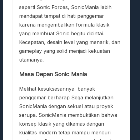
seperti Sonic Forces, SonicMania lebih
mendapat tempat di hati penggemar
karena mengembalikan formula klasik
yang membuat Sonic begitu dicintai.
Kecepatan, desain level yang menarik, dan
gameplay yang solid menjadi kekuatan
utamanya.
Masa Depan Sonic Mania
Melihat kesuksesannya, banyak
penggemar berharap Sega melanjutkan
SonicMania dengan sekuel atau proyek
serupa. SonicMania membuktikan bahwa
konsep klasik yang dikemas dengan
kualitas modern tetap mampu mencuri