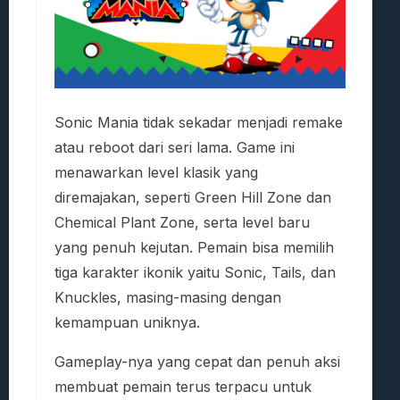
Sonic Mania tidak sekadar menjadi remake
atau reboot dari seri lama. Game ini
menawarkan level klasik yang
diremajakan, seperti Green Hill Zone dan
Chemical Plant Zone, serta level baru
yang penuh kejutan. Pemain bisa memilih
tiga karakter ikonik yaitu Sonic, Tails, dan
Knuckles, masing-masing dengan
kemampuan uniknya.
Gameplay-nya yang cepat dan penuh aksi
membuat pemain terus terpacu untuk