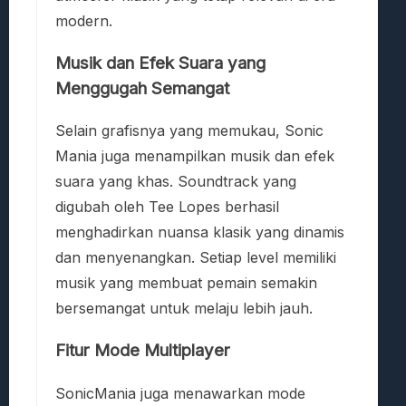
modern.
Musik dan Efek Suara yang
Menggugah Semangat
Selain grafisnya yang memukau, Sonic
Mania juga menampilkan musik dan efek
suara yang khas. Soundtrack yang
digubah oleh Tee Lopes berhasil
menghadirkan nuansa klasik yang dinamis
dan menyenangkan. Setiap level memiliki
musik yang membuat pemain semakin
bersemangat untuk melaju lebih jauh.
Fitur Mode Multiplayer
SonicMania juga menawarkan mode