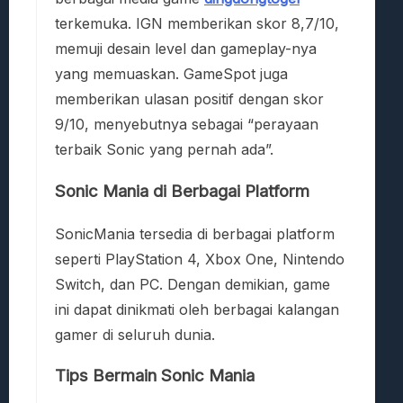
terkemuka. IGN memberikan skor 8,7/10,
memuji desain level dan gameplay-nya
yang memuaskan. GameSpot juga
memberikan ulasan positif dengan skor
9/10, menyebutnya sebagai “perayaan
terbaik Sonic yang pernah ada”.
Sonic Mania di Berbagai Platform
SonicMania tersedia di berbagai platform
seperti PlayStation 4, Xbox One, Nintendo
Switch, dan PC. Dengan demikian, game
ini dapat dinikmati oleh berbagai kalangan
gamer di seluruh dunia.
Tips Bermain Sonic Mania