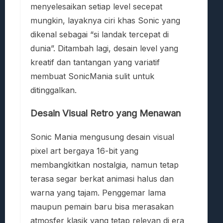
menyelesaikan setiap level secepat
mungkin, layaknya ciri khas Sonic yang
dikenal sebagai “si landak tercepat di
dunia”. Ditambah lagi, desain level yang
kreatif dan tantangan yang variatif
membuat SonicMania sulit untuk
ditinggalkan.
Desain Visual Retro yang Menawan
Sonic Mania mengusung desain visual
pixel art bergaya 16-bit yang
membangkitkan nostalgia, namun tetap
terasa segar berkat animasi halus dan
warna yang tajam. Penggemar lama
maupun pemain baru bisa merasakan
atmosfer klasik yang tetap relevan di era