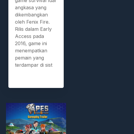
game survival luar
angkasa yang
dikembangkan
oleh Fenix Fire.
Rilis dalam Early
Access pada
2016, game ini
menempatkan
pemain yang
terdampar di sist