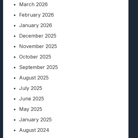
March 2026
February 2026
January 2026
December 2025
November 2025
October 2025
September 2025
August 2025
July 2025
June 2025
May 2025
January 2025
August 2024