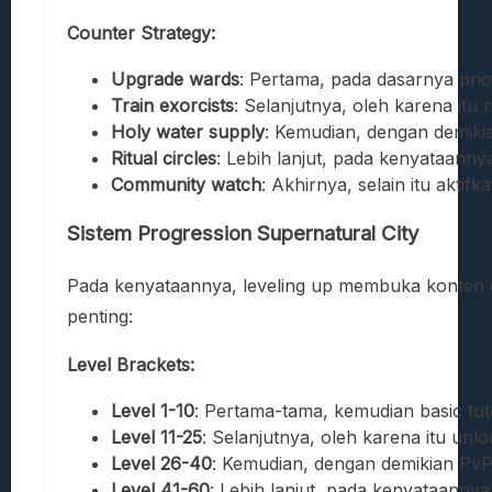
Counter Strategy:
Upgrade wards
: Pertama, pada dasarnya prior
Train exorcists
: Selanjutnya, oleh karena itu r
Holy water supply
: Kemudian, dengan demik
Ritual circles
: Lebih lanjut, pada kenyataanny
Community watch
: Akhirnya, selain itu aktif
Sistem Progression Supernatural City
Pada kenyataannya, leveling up membuka konten d
penting:
Level Brackets:
Level 1-10
: Pertama-tama, kemudian basic tut
Level 11-25
: Selanjutnya, oleh karena itu unl
Level 26-40
: Kemudian, dengan demikian PvP 
Level 41-60
: Lebih lanjut, pada kenyataanny