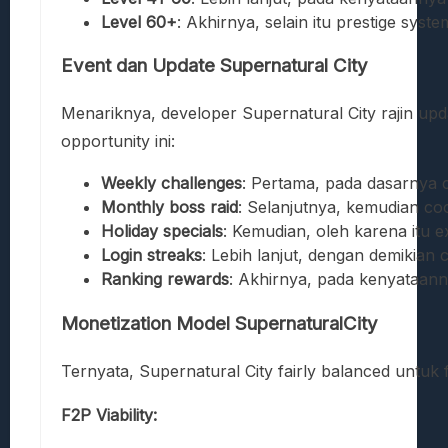
Level 60+
: Akhirnya, selain itu prestige sys
Event dan Update Supernatural City
Menariknya, developer Supernatural City rajin up
opportunity ini:
Weekly challenges
: Pertama, pada dasarnya 
Monthly boss raid
: Selanjutnya, kemudian co
Holiday specials
: Kemudian, oleh karena itu ex
Login streaks
: Lebih lanjut, dengan demikian
Ranking rewards
: Akhirnya, pada kenyataanny
Monetization Model SupernaturalCity
Ternyata, Supernatural City fairly balanced untuk 
F2P Viability: