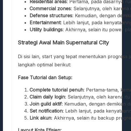
Residential areas
: Pertama, pada dasarnya r
Commercial zones
: Selanjutnya, oleh karena 
Defense structures
: Kemudian, dengan demikia
Entertainment
: Lebih lanjut, pada kenyataan
Utility buildings
: Akhirnya, selain itu power p
Strategi Awal Main Supernatural City
Di sisi lain, start yang tepat menentukan progress 
langkah optimal berikut:
Fase Tutorial dan Setup:
Complete tutorial penuh
: Pertama-tama, kem
Claim daily login
: Selanjutnya, oleh karena it
Join guild aktif
: Kemudian, dengan demikian da
Set notification
: Lebih lanjut, pada kenyataann
Link akun
: Akhirnya, selain itu backup progre
Layout Kota Efisien: