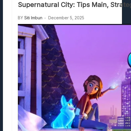
Supernatural City: Tips Main, Stra
Stranded Alien Dawn: Cara Membangun K
Desolate: Tips Bertahan Dan Strategi Co
BY
Siti Imbun
December 5, 2025