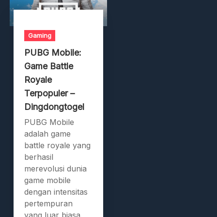
Gaming
PUBG Mobile:
Game Battle
Royale
Terpopuler –
Dingdongtogel
PUBG Mobile
adalah game
battle royale yang
berhasil
merevolusi dunia
game mobile
dengan intensitas
pertempuran
yang luar biasa.