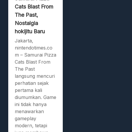
Cats Blast From
The Past,
Nostalgia
hokijitu Baru
Jakarta,
nintendotimes.co
m – Samurai Pizza
Cats Blast From
The Past
langsung mencuri
perhatian sejak
pertama kali
diumumkan. Game
ini tidak hanya
menawarkan
gameplay
modern, tetapi