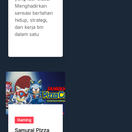
Menghadirkan
sensasi bertahan
hidup, strategi,
dan kerja tim
dalam satu
Gaming
Samurai Pizza