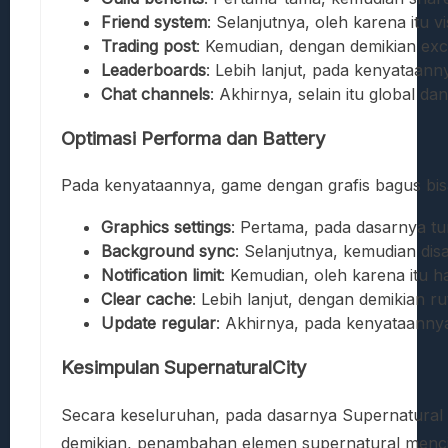
Friend system
: Selanjutnya, oleh karena itu v
Trading post
: Kemudian, dengan demikian exc
Leaderboards
: Lebih lanjut, pada kenyataann
Chat channels
: Akhirnya, selain itu global da
Optimasi Performa dan Battery
Pada kenyataannya, game dengan grafis bagus bisa 
Graphics settings
: Pertama, pada dasarnya tu
Background sync
: Selanjutnya, kemudian disa
Notification limit
: Kemudian, oleh karena itu 
Clear cache
: Lebih lanjut, dengan demikian 
Update regular
: Akhirnya, pada kenyataanny
Kesimpulan SupernaturalCity
Secara keseluruhan, pada dasarnya Supernatural Ci
demikian, penambahan elemen supernatural menci