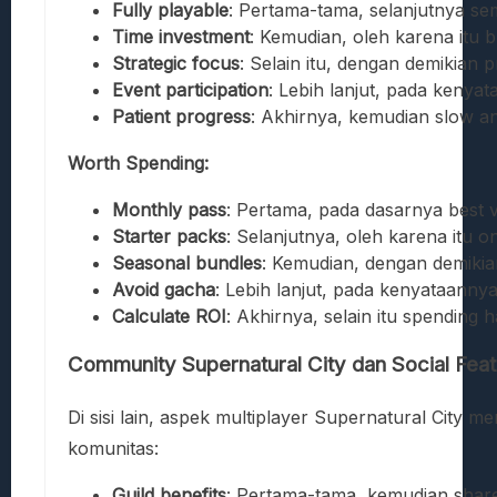
Fully playable
: Pertama-tama, selanjutnya se
Time investment
: Kemudian, oleh karena itu b
Strategic focus
: Selain itu, dengan demikian p
Event participation
: Lebih lanjut, pada keny
Patient progress
: Akhirnya, kemudian slow a
Worth Spending:
Monthly pass
: Pertama, pada dasarnya best 
Starter packs
: Selanjutnya, oleh karena itu 
Seasonal bundles
: Kemudian, dengan demikian 
Avoid gacha
: Lebih lanjut, pada kenyataanny
Calculate ROI
: Akhirnya, selain itu spendin
Community Supernatural City dan Social Fea
Di sisi lain, aspek multiplayer Supernatural City 
komunitas:
Guild benefits
: Pertama-tama, kemudian share