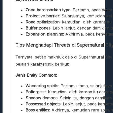
Zone berdasarkan type
: Pertama, pada dasar
Protective barrier
: Selanjutnya, kemudian keli
Road optimization
: Kemudian, oleh karena itu 
Buffer zones
: Lebih lanjut, dengan demikian 
Expansion planning
: Akhirnya, pada kenyata
Tips Menghadapi Threats di Supernatural Cit
Ternyata, setiap makhluk gaib di Supernatural Cit
pelajari karakteristik berikut:
Jenis Entity Common:
Wandering spirits
: Pertama-tama, selanjutnya
Poltergeist
: Kemudian, oleh karena itu damage
Shadow demons
: Selain itu, dengan demikian
Possessed objects
: Lebih lanjut, pada kenya
Boss entities
: Akhirnya, kemudian rare spawn