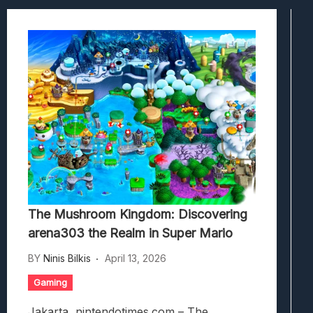
Hedon Bloodrite: Tips Combat Dan Pand
Beasts Of Bermuda: Panduan Bermain Se
Stranded Alien Dawn: Cara Membangun K
Desolate: Tips Bertahan Dan Strategi Co
The Mushroom Kingdom: Discovering
arena303 the Realm in Super Mario
BY
Ninis Bilkis
April 13, 2026
Gaming
Jakarta, nintendotimes.com – The