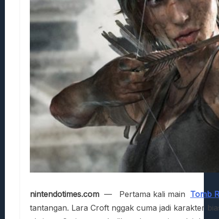
nintendotimes.com
— Pertama kali main
Tomb R
tantangan. Lara Croft nggak cuma jadi karakter bia