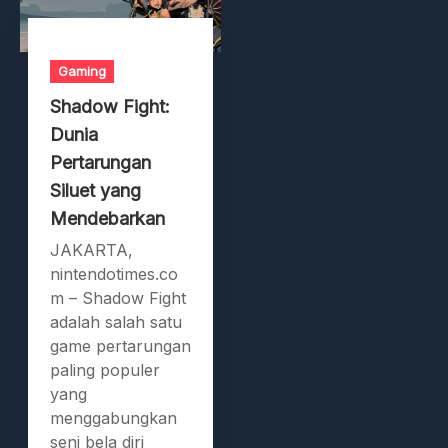
Gaming
Shadow Fight:
Dunia
Pertarungan
Siluet yang
Mendebarkan
JAKARTA,
nintendotimes.co
m – Shadow Fight
adalah salah satu
game pertarungan
paling populer
yang
menggabungkan
seni bela diri