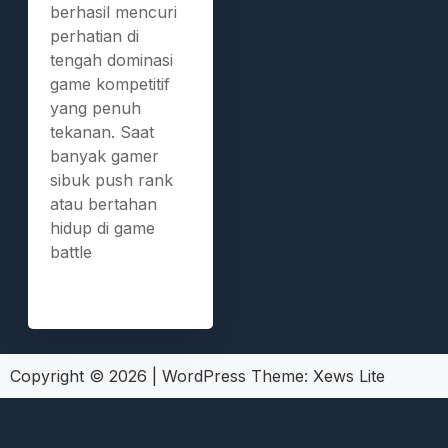
berhasil mencuri
perhatian di
tengah dominasi
game kompetitif
yang penuh
tekanan. Saat
banyak gamer
sibuk push rank
atau bertahan
hidup di game
battle
Copyright © 2026
|
WordPress Theme:
Xews Lite