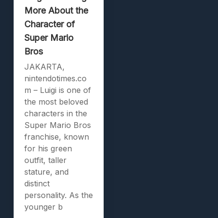
More About the
Character of
Super Mario
Bros
JAKARTA,
nintendotimes.co
m – Luigi is one of
the most beloved
characters in the
Super Mario Bros
franchise, known
for his green
outfit, taller
stature, and
distinct
personality. As the
younger b