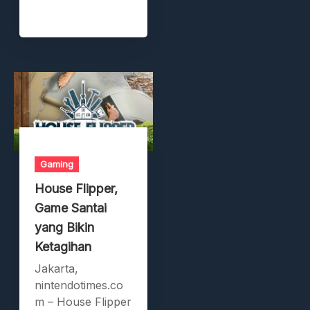
Gaming
House Flipper,
Game Santai
yang Bikin
Ketagihan
Jakarta,
nintendotimes.co
m – House Flipper