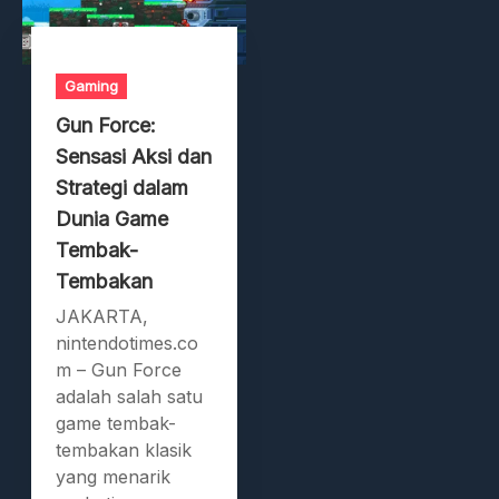
Gaming
Gun Force:
Sensasi Aksi dan
Strategi dalam
Dunia Game
Tembak-
Tembakan
JAKARTA,
nintendotimes.co
m – Gun Force
adalah salah satu
game tembak-
tembakan klasik
yang menarik