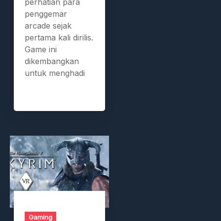
perhatian para
penggemar
arcade sejak
pertama kali dirilis.
Game ini
dikembangkan
untuk menghadi
Gaming