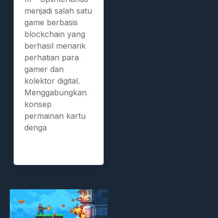
menjadi salah satu
game berbasis
blockchain yang
berhasil menarik
perhatian para
gamer dan
kolektor digital.
Menggabungkan
konsep
permainan kartu
denga