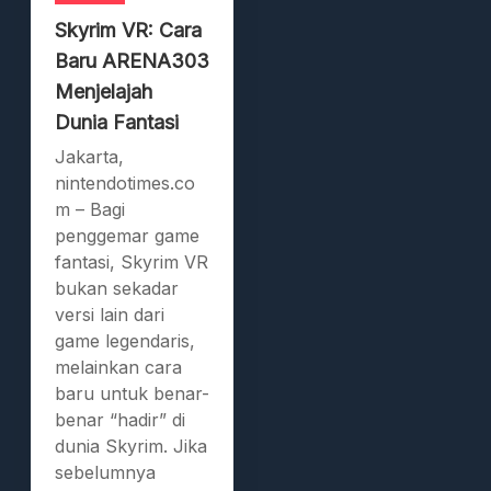
Skyrim VR: Cara
Baru ARENA303
Menjelajah
Dunia Fantasi
Jakarta,
nintendotimes.co
m – Bagi
penggemar game
fantasi, Skyrim VR
bukan sekadar
versi lain dari
game legendaris,
melainkan cara
baru untuk benar-
benar “hadir” di
dunia Skyrim. Jika
sebelumnya