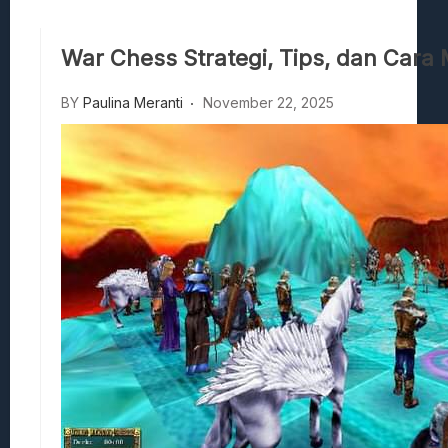
Hedon Bloodrite: Tips Combat Dan Pand
Beasts Of Bermuda: Panduan Bermain Se
War Chess Strategi, Tips, dan Car
Stranded Alien Dawn: Cara Membangun K
BY
Paulina Meranti
November 22, 2025
Desolate: Tips Bertahan Dan Strategi Co