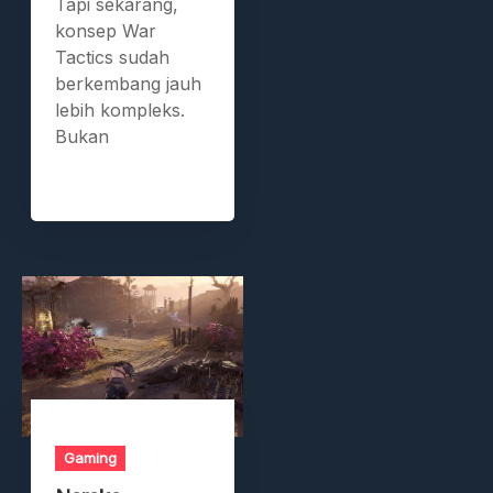
Tapi sekarang,
konsep War
Tactics sudah
berkembang jauh
lebih kompleks.
Bukan
Gaming