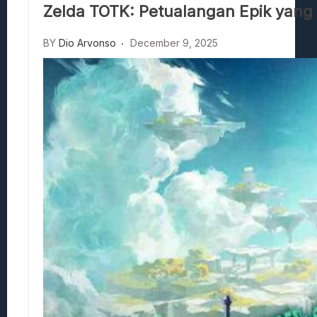
Zelda TOTK: Petualangan Epik yan
Stranded Alien Dawn: Cara Membangun K
Desolate: Tips Bertahan Dan Strategi Co
BY
Dio Arvonso
December 9, 2025