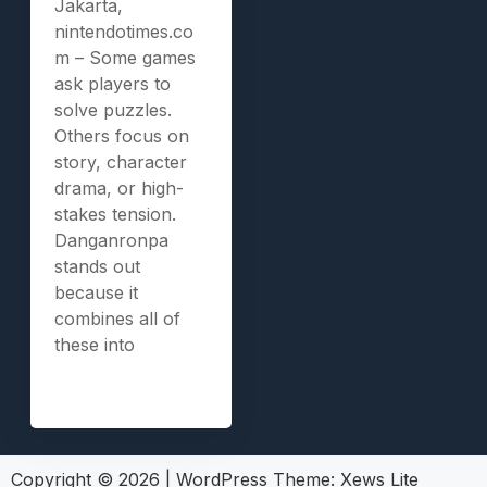
Jakarta,
nintendotimes.co
m – Some games
ask players to
solve puzzles.
Others focus on
story, character
drama, or high-
stakes tension.
Danganronpa
stands out
because it
combines all of
these into
Copyright © 2026
|
WordPress Theme:
Xews Lite