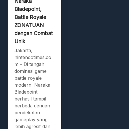
Naraka
Bladepoint,
Battle Royale
ZONATUAN
dengan Combat
Unik
Jakarta,
nintendotimes.co
m – Di tengah
dominasi game
battle royale
modern, Naraka
Bladepoint
berhasil tampil
berbeda dengan
pendekatan
gameplay yang
lebih agresif dan