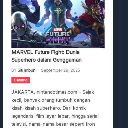
MARVEL Future Fight: Dunia
Superhero dalam Genggaman
BY
Siti Imbun
September 29, 2025
Gaming
JAKARTA, nintendotimes.com – Sejak
kecil, banyak orang tumbuh dengan
kisah-kisah superhero. Dari komik
legendaris, film layar lebar, hingga serial
televisi, nama-nama besar seperti Iron