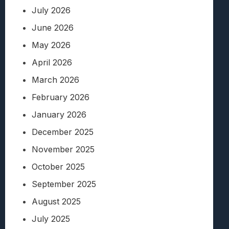
July 2026
June 2026
May 2026
April 2026
March 2026
February 2026
January 2026
December 2025
November 2025
October 2025
September 2025
August 2025
July 2025