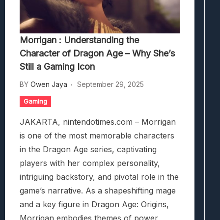
Morrigan : Understanding the
Character of Dragon Age – Why She’s
Still a Gaming Icon
BY
Owen Jaya
September 29, 2025
Gaming
JAKARTA, nintendotimes.com – Morrigan
is one of the most memorable characters
in the Dragon Age series, captivating
players with her complex personality,
intriguing backstory, and pivotal role in the
game’s narrative. As a shapeshifting mage
and a key figure in Dragon Age: Origins,
Morrigan embodies themes of power,