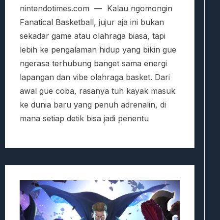
nintendotimes.com — Kalau ngomongin
Fanatical Basketball, jujur aja ini bukan
sekadar game atau olahraga biasa, tapi
lebih ke pengalaman hidup yang bikin gue
ngerasa terhubung banget sama energi
lapangan dan vibe olahraga basket. Dari
awal gue coba, rasanya tuh kayak masuk
ke dunia baru yang penuh adrenalin, di
mana setiap detik bisa jadi penentu