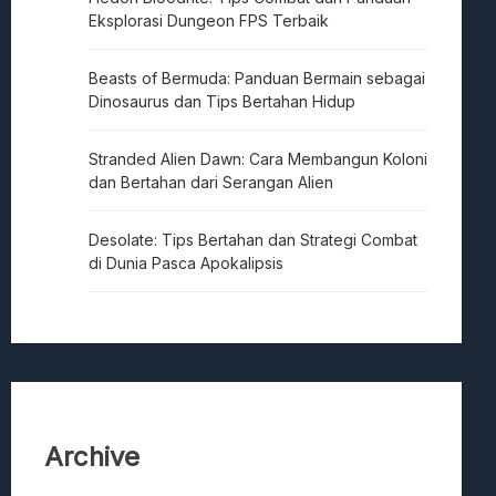
Eksplorasi Dungeon FPS Terbaik
Beasts of Bermuda: Panduan Bermain sebagai
Dinosaurus dan Tips Bertahan Hidup
Stranded Alien Dawn: Cara Membangun Koloni
dan Bertahan dari Serangan Alien
Desolate: Tips Bertahan dan Strategi Combat
di Dunia Pasca Apokalipsis
Archive