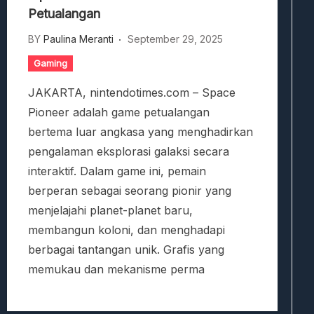
Petualangan
BY
Paulina Meranti
September 29, 2025
Gaming
JAKARTA, nintendotimes.com – Space
Pioneer adalah game petualangan
bertema luar angkasa yang menghadirkan
pengalaman eksplorasi galaksi secara
interaktif. Dalam game ini, pemain
berperan sebagai seorang pionir yang
menjelajahi planet-planet baru,
membangun koloni, dan menghadapi
berbagai tantangan unik. Grafis yang
memukau dan mekanisme perma