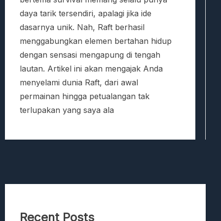
daya tarik tersendiri, apalagi jika ide
dasarnya unik. Nah, Raft berhasil
menggabungkan elemen bertahan hidup
dengan sensasi mengapung di tengah
lautan. Artikel ini akan mengajak Anda
menyelami dunia Raft, dari awal
permainan hingga petualangan tak
terlupakan yang saya ala
Recent Posts