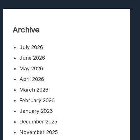
Archive
July 2026
June 2026
May 2026
April 2026
March 2026
February 2026
January 2026
December 2025
November 2025