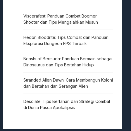
Viscerafest: Panduan Combat Boomer
Shooter dan Tips Mengalahkan Musuh
Hedon Bloodrite: Tips Combat dan Panduan
Eksplorasi Dungeon FPS Terbaik
Beasts of Bermuda: Panduan Bermain sebagai
Dinosaurus dan Tips Bertahan Hidup
Stranded Alien Dawn: Cara Membangun Koloni
dan Bertahan dari Serangan Alien
Desolate: Tips Bertahan dan Strategi Combat
di Dunia Pasca Apokalipsis