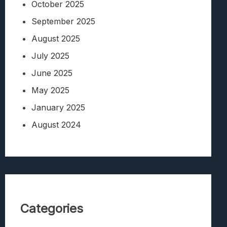
October 2025
September 2025
August 2025
July 2025
June 2025
May 2025
January 2025
August 2024
Categories