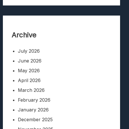
Archive
July 2026
June 2026
May 2026
April 2026
March 2026
February 2026
January 2026
December 2025