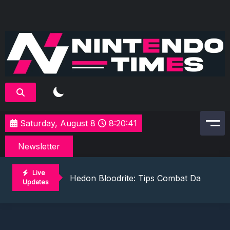
Skip
to
content
Blog Terlengkap Seputar Dunia Game
Nintendotimes
Saturday, August 8
8:20:41
Newsletter
Desolate: Tips Bertahan Dan Strategi Co
Viscerafest: Panduan Combat Boomer S
Live
Hedon Bloodrite: Tips Combat Dan Pand
Updates
Beasts Of Bermuda: Panduan Bermain Se
Stranded Alien Dawn: Cara Membangun K
Desolate: Tips Bertahan Dan Strategi Co