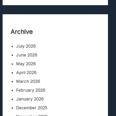
Archive
July 2026
June 2026
May 2026
April 2026
March 2026
February 2026
January 2026
December 2025