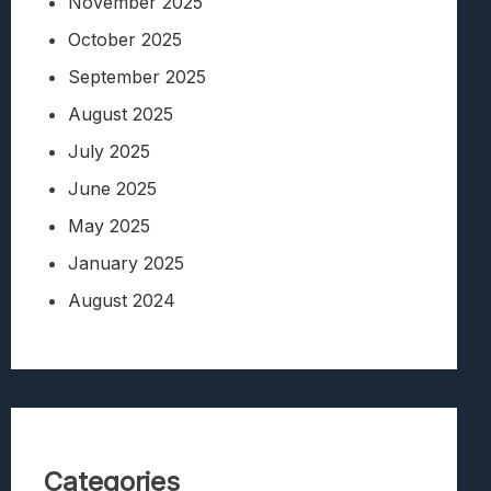
November 2025
October 2025
September 2025
August 2025
July 2025
June 2025
May 2025
January 2025
August 2024
Categories