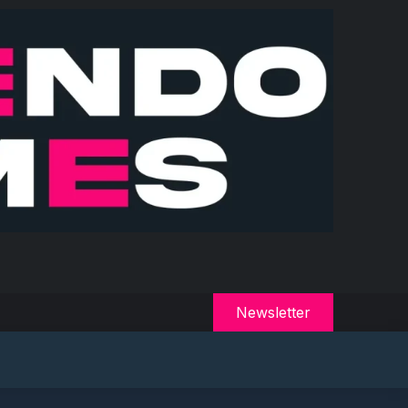
Newsletter