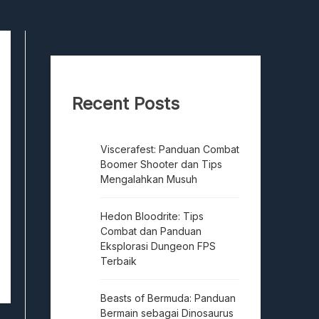
Recent Posts
Viscerafest: Panduan Combat
Boomer Shooter dan Tips
Mengalahkan Musuh
Hedon Bloodrite: Tips
Combat dan Panduan
Eksplorasi Dungeon FPS
Terbaik
Beasts of Bermuda: Panduan
Bermain sebagai Dinosaurus