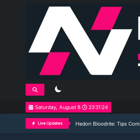
Skip
to
content
Blog Terlengkap Seputar Dunia Game
Nintendotimes
Desolate: Tips Bertahan Da
Saturday, August 8
23:31:24
Viscerafest: Panduan Co
Hedon Bloodrite: Tips Co
Live Updates
Beasts Of Bermuda: Pandu