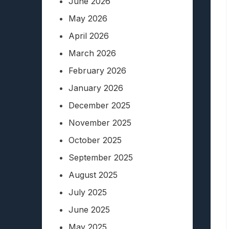
June 2026
May 2026
April 2026
March 2026
February 2026
January 2026
December 2025
November 2025
October 2025
September 2025
August 2025
July 2025
June 2025
May 2025