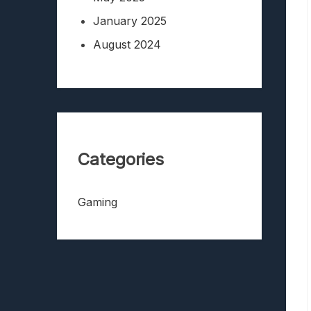
January 2025
August 2024
Categories
Gaming