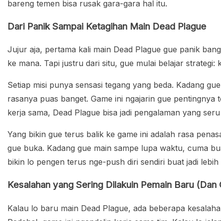
bareng temen bisa rusak gara-gara hal itu.
Dari Panik Sampai Ketagihan Main Dead Plague
Jujur aja, pertama kali main Dead Plague gue panik bang
ke mana. Tapi justru dari situ, gue mulai belajar strate
Setiap misi punya sensasi tegang yang beda. Kadang gue c
rasanya puas banget. Game ini ngajarin gue pentingnya 
kerja sama, Dead Plague bisa jadi pengalaman yang seru
Yang bikin gue terus balik ke game ini adalah rasa pena
gue buka. Kadang gue main sampe lupa waktu, cuma buat
bikin lo pengen terus nge-push diri sendiri buat jadi lebih 
Kesalahan yang Sering Dilakuin Pemain Baru (Dan 
Kalau lo baru main Dead Plague, ada beberapa kesalahan 