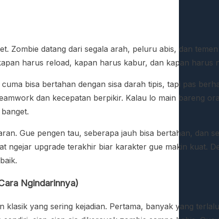
et. Zombie datang dari segala arah, peluru abis, dan teme
gi: kapan harus reload, kapan harus kabur, dan kapan harus
uma bisa bertahan dengan sisa darah tipis, tapi pas berhas
teamwork dan kecepatan berpikir. Kalau lo main bareng ora
 banget.
saran. Gue pengen tau, seberapa jauh bisa bertahan, dan se
 ngejar upgrade terakhir biar karakter gue makin kuat. 
baik.
Cara Ngindarinnya)
klasik yang sering kejadian. Pertama, banyak yang terlalu