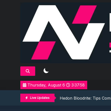
Skip
to
content
Blog Terlengkap Seputar Dunia Game
Nintendotimes
Desolate: Tips Bertahan Da
Thursday, August 6
3:37:59
Viscerafest: Panduan Co
Hedon Bloodrite: Tips Co
Live Updates
Beasts Of Bermuda: Pandu