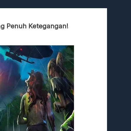
ng Penuh Ketegangan!