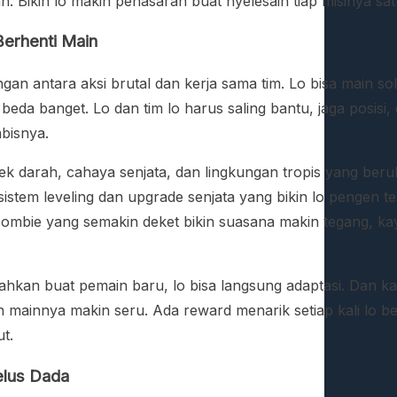
. Bikin lo makin penasaran buat nyelesain tiap misinya sat
Berhenti Main
an antara aksi brutal dan kerja sama tim. Lo bisa main sol
da banget. Lo dan tim lo harus saling bantu, jaga posisi, 
bisnya.
ek darah, cahaya senjata, dan lingkungan tropis yang ber
sistem leveling dan upgrade senjata yang bikin lo pengen t
 zombie yang semakin deket bikin suasana makin tegang, ka
Bahkan buat pemain baru, lo bisa langsung adaptasi. Dan ka
 mainnya makin seru. Ada reward menarik setiap kali lo ber
ut.
elus Dada