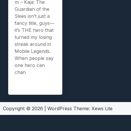
m – Kaja: The
Guardian of the
Skies isn’t just a
fancy title, guys—
it’s THE hero that
turned my losing
streak around in
Mobile Legends.
When people say
one hero can
chan
Copyright © 2026
|
WordPress Theme:
Xews Lite