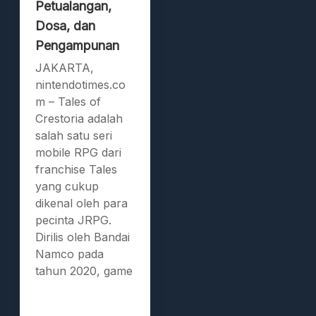
Petualangan,
Dosa, dan
Pengampunan
JAKARTA,
nintendotimes.co
m – Tales of
Crestoria adalah
salah satu seri
mobile RPG dari
franchise Tales
yang cukup
dikenal oleh para
pecinta JRPG.
Dirilis oleh Bandai
Namco pada
tahun 2020, game