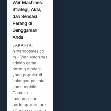
War Machines:
Strategi, Aksi,
dan Sensasi
Perang di
Genggaman
Anda
JAKARTA,
nintendotimes.co
m – War Machines
adalah game
perang modern
yang populer di
kalangan pecinta
game mobile.
Game ini
menampilkan
pertempuran tank
3D yang seru dan