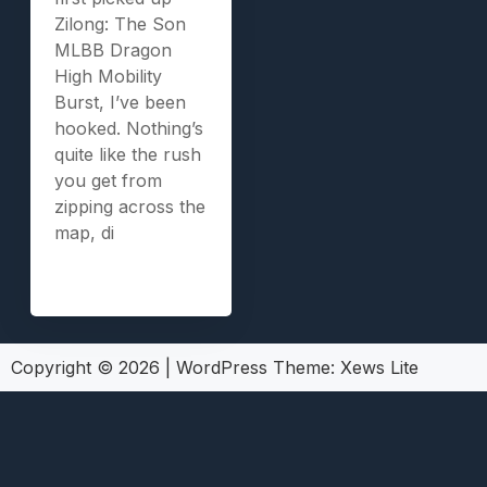
Zilong: The Son
MLBB Dragon
High Mobility
Burst, I’ve been
hooked. Nothing’s
quite like the rush
you get from
zipping across the
map, di
Copyright © 2026
|
WordPress Theme:
Xews Lite