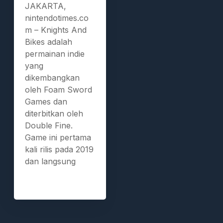
JAKARTA,
nintendotimes.co
m – Knights And
Bikes adalah
permainan indie
yang
dikembangkan
oleh Foam Sword
Games dan
diterbitkan oleh
Double Fine.
Game ini pertama
kali rilis pada 2019
dan langsung