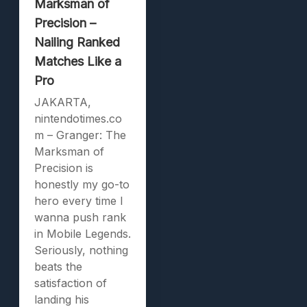
Marksman of
Precision –
Nailing Ranked
Matches Like a
Pro
JAKARTA,
nintendotimes.co
m – Granger: The
Marksman of
Precision is
honestly my go-to
hero every time I
wanna push rank
in Mobile Legends.
Seriously, nothing
beats the
satisfaction of
landing his