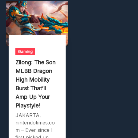
Gaming
Zilong: The Son
MLBB Dragon
High Mobility
Burst That’ll
Amp Up Your
Playstyle!
JAKARTA,
nintendotimes.co
m – Ever since I
first picked up