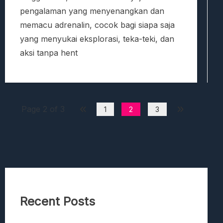
pengalaman yang menyenangkan dan
memacu adrenalin, cocok bagi siapa saja
yang menyukai eksplorasi, teka-teki, dan
aksi tanpa hent
Page 2 of 3
1
2
3
Recent Posts