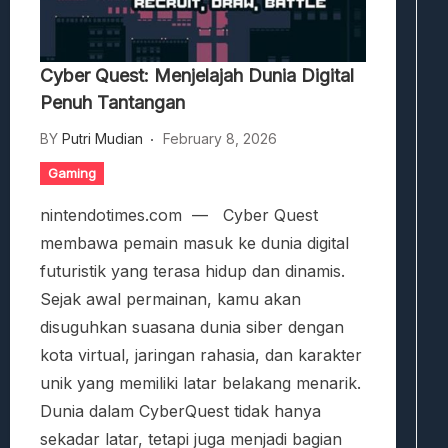
Cyber Quest: Menjelajah Dunia Digital
Penuh Tantangan
BY
Putri Mudian
February 8, 2026
Gaming
nintendotimes.com — Cyber Quest
membawa pemain masuk ke dunia digital
futuristik yang terasa hidup dan dinamis.
Sejak awal permainan, kamu akan
disuguhkan suasana dunia siber dengan
kota virtual, jaringan rahasia, dan karakter
unik yang memiliki latar belakang menarik.
Dunia dalam CyberQuest tidak hanya
sekadar latar, tetapi juga menjadi bagian