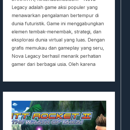
Legacy adalah game aksi populer yang
menawarkan pengalaman bertempur di
dunia futuristik. Game ini menggabungkan
elemen tembak-menembak, strategi, dan
eksplorasi dunia virtual yang luas. Dengan
grafis memukau dan gameplay yang seru,
Nova Legacy berhasil menarik perhatian
gamer dari berbagai usia. Oleh karena