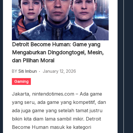
Detroit Become Human: Game yang
Mengaburkan Dingdongtogel, Mesin,
dan Pilihan Moral
BY
Siti Imbun
January 12, 2026
Gaming
Jakarta, nintendotimes.com – Ada game
yang seru, ada game yang kompetitif, dan
ada juga game yang setelah tamat justru
bikin kita diam lama sambil mikir. Detroit
Become Human masuk ke kategori