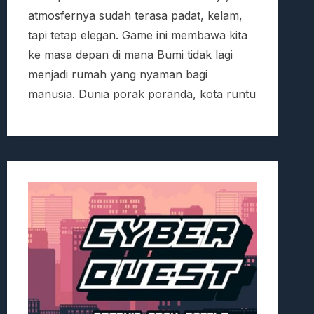
atmosfernya sudah terasa padat, kelam,
tapi tetap elegan. Game ini membawa kita
ke masa depan di mana Bumi tidak lagi
menjadi rumah yang nyaman bagi
manusia. Dunia porak poranda, kota runtu