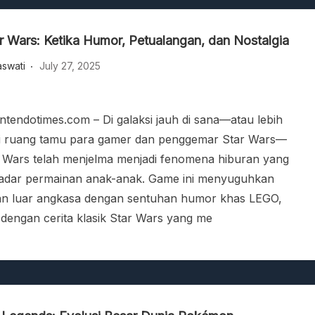
 Wars: Ketika Humor, Petualangan, dan Nostalgia
aswati
July 27, 2025
intendotimes.com – Di galaksi jauh di sana—atau lebih
di ruang tamu para gamer dan penggemar Star Wars—
 Wars telah menjelma menjadi fenomena hiburan yang
adar permainan anak-anak. Game ini menyuguhkan
an luar angkasa dengan sentuhan humor khas LEGO,
dengan cerita klasik Star Wars yang me