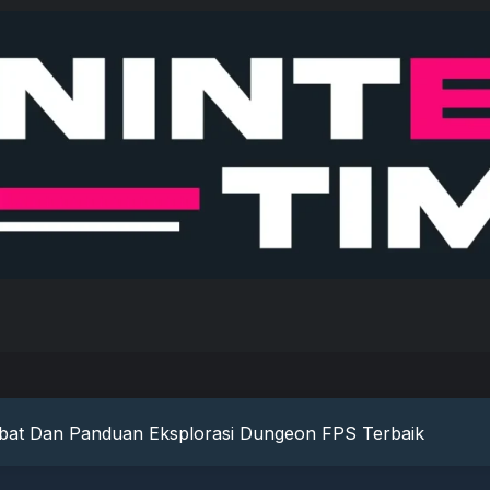
n Strategi Combat Di Dunia Pasca Apokalipsis
mbat Boomer Shooter Dan Tips Mengalahkan Musuh
mbat Dan Panduan Eksplorasi Dungeon FPS Terbaik
an Bermain Sebagai Dinosaurus Dan Tips Bertahan Hidup