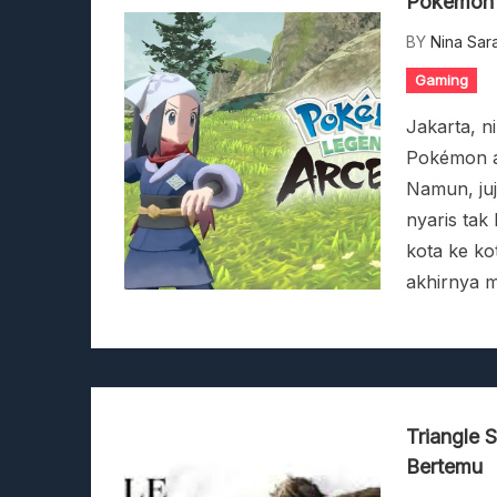
Pokémon 
BY
Nina Sar
Gaming
Jakarta, n
Pokémon ad
Namun, juj
nyaris tak
kota ke k
akhirnya m
Triangle S
Bertemu