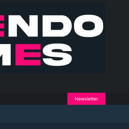
Newsletter