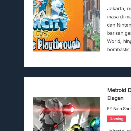
Jakarta, n
masa di ma
dan Ninten
barisan ga
World, hin
bombastis t
Metroid D
Elegan
BY
Nina Sar
Gaming