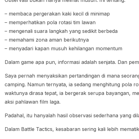
– membaca pergerakan kaki kecil di minimap
– memperhatikan pola rotasi tim lawan
– mengenali suara langkah yang sedikit berbeda
– memahami zona aman berikutnya
– menyadari kapan musuh kehilangan momentum
Dalam game apa pun, informasi adalah senjata. Dan pemain
Saya pernah menyaksikan pertandingan di mana seorang 
camping. Namun ternyata, ia sedang menghitung pola ro
waktunya dirasa tepat, ia bergerak serupa bayangan, me
aksi pahlawan film laga.
Padahal, itu hanyalah hasil observasi sederhana yang di
Dalam Battle Tactics, kesabaran sering kali lebih memati