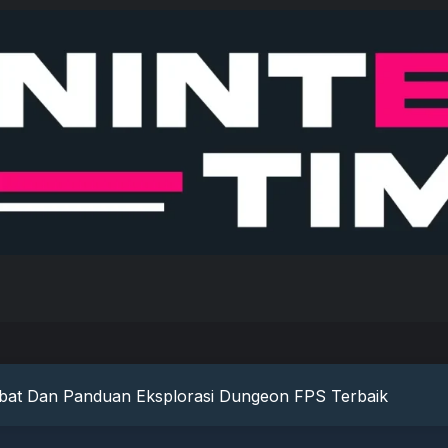
n Strategi Combat Di Dunia Pasca Apokalipsis
mbat Boomer Shooter Dan Tips Mengalahkan Musuh
mbat Dan Panduan Eksplorasi Dungeon FPS Terbaik
an Bermain Sebagai Dinosaurus Dan Tips Bertahan Hidup