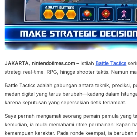
JAKARTA, nintendotimes.com
– Istilah
Battle Tactics
seri
strategi real-time, RPG, hingga shooter taktis. Namun m
Battle Tactics adalah gabungan antara teknik, prediksi
medan digital yang terus berubah—kadang dalam hitunga
karena keputusan yang sepersekian detik terlambat.
Saya pernah mengamati seorang pemain pemula yang tam
kemudian, ia mulai memahami ritme permainan: kapan 
kemampuan karakter. Pada ronde keempat, ia berubah menj