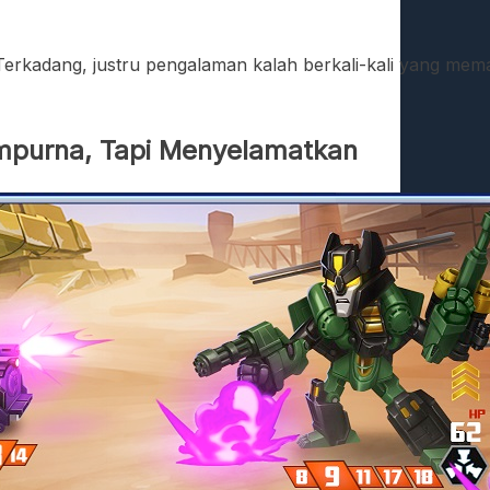
ng. Terkadang, justru pengalaman kalah berkali-kali yang 
mpurna, Tapi Menyelamatkan