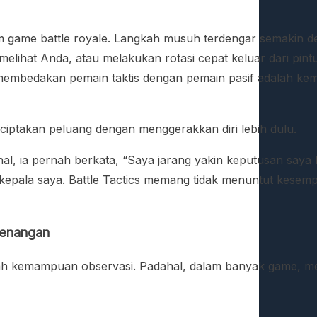
 game battle royale. Langkah musuh terdengar semakin d
melihat Anda, atau melakukan rotasi cepat keluar dari pint
membedakan pemain taktis dengan pemain pasif adalah k
nciptakan peluang dengan menggerakkan diri lebih dulu.
l, ia pernah berkata, “Saya jarang yakin keputusan saya b
 kepala saya. Battle Tactics memang tidak menuntut kes
menangan
lah kemampuan observasi. Padahal, dalam banyak game, m