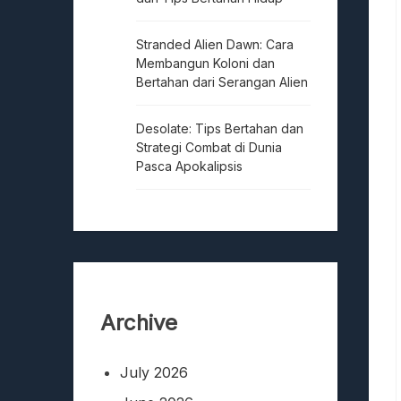
Stranded Alien Dawn: Cara
Membangun Koloni dan
Bertahan dari Serangan Alien
Desolate: Tips Bertahan dan
Strategi Combat di Dunia
Pasca Apokalipsis
Archive
July 2026