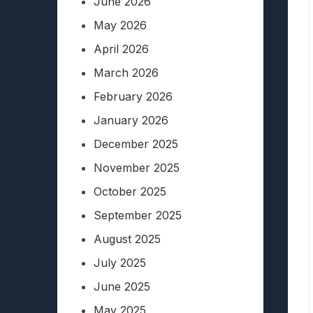
June 2026
May 2026
April 2026
March 2026
February 2026
January 2026
December 2025
November 2025
October 2025
September 2025
August 2025
July 2025
June 2025
May 2025