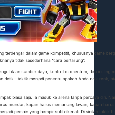
ng terdengar dalam game kompetitif, khususnya game berg
aknanya tidak sesederhana “cara bertarung”.
, pengelolaan sumber daya, kontrol momentum, dan insting
n detik—taktik menjadi penentu apakah Anda naik rank, at
pak biasa saja. Ia masuk ke arena tanpa percaya diri. 
harus mundur, kapan harus memancing lawan, kapan haru
adi pemain yang hampir sulit dikenali. Di sinilah taktik b