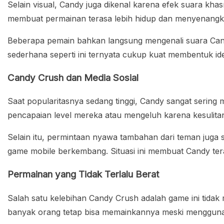
Selain visual, Candy juga dikenal karena efek suara k
membuat permainan terasa lebih hidup dan menyenangk
Beberapa pemain bahkan langsung mengenali suara Candy
sederhana seperti ini ternyata cukup kuat membentuk ide
Candy Crush dan Media Sosial
Saat popularitasnya sedang tinggi, Candy sangat sering
pencapaian level mereka atau mengeluh karena kesulita
Selain itu, permintaan nyawa tambahan dari teman juga 
game mobile berkembang. Situasi ini membuat Candy tera
Permainan yang Tidak Terlalu Berat
Salah satu kelebihan Candy Crush adalah game ini tidak 
banyak orang tetap bisa memainkannya meski mengguna