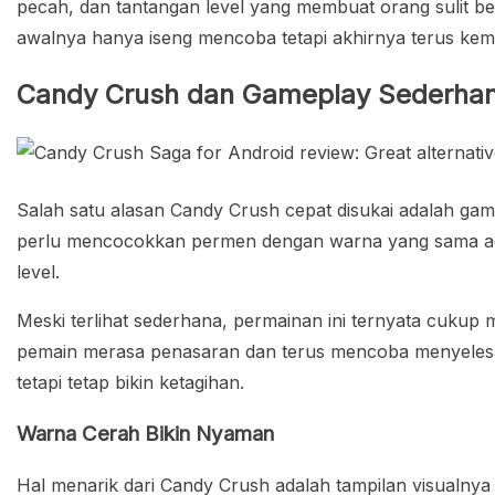
pecah, dan tantangan level yang membuat orang sulit 
awalnya hanya iseng mencoba tetapi akhirnya terus kem
Candy Crush dan Gameplay Sederha
Salah satu alasan Candy Crush cepat disukai adalah g
perlu mencocokkan permen dengan warna yang sama ag
level.
Meski terlihat sederhana, permainan ini ternyata cukup 
pemain merasa penasaran dan terus mencoba menyelesai
tetapi tetap bikin ketagihan.
Warna Cerah Bikin Nyaman
Hal menarik dari Candy Crush adalah tampilan visualnya