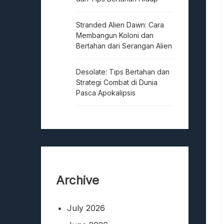
Stranded Alien Dawn: Cara
Membangun Koloni dan
Bertahan dari Serangan Alien
Desolate: Tips Bertahan dan
Strategi Combat di Dunia
Pasca Apokalipsis
Archive
July 2026