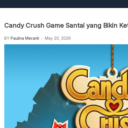
a Membangun Koloni Dan Bertahan Dari Serangan Alien
n Strategi Combat Di Dunia Pasca Apokalipsis
mbat Boomer Shooter Dan Tips Mengalahkan Musuh
Candy Crush Game Santai yang Bikin Ke
mbat Dan Panduan Eksplorasi Dungeon FPS Terbaik
an Bermain Sebagai Dinosaurus Dan Tips Bertahan Hidup
BY
Paulina Meranti
May 20, 2026
a Membangun Koloni Dan Bertahan Dari Serangan Alien
n Strategi Combat Di Dunia Pasca Apokalipsis