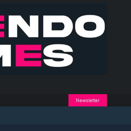
Newsletter