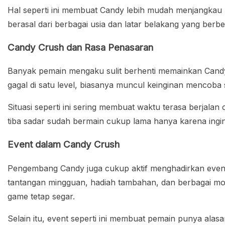
Hal seperti ini membuat Candy lebih mudah menjangkau b
berasal dari berbagai usia dan latar belakang yang berbe
Candy Crush dan Rasa Penasaran
Banyak pemain mengaku sulit berhenti memainkan Candy
gagal di satu level, biasanya muncul keinginan mencoba s
Situasi seperti ini sering membuat waktu terasa berjalan
tiba sadar sudah bermain cukup lama hanya karena ingin 
Event dalam Candy Crush
Pengembang Candy juga cukup aktif menghadirkan event
tantangan mingguan, hadiah tambahan, dan berbagai 
game tetap segar.
Selain itu, event seperti ini membuat pemain punya alas