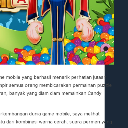
me mobile yang berhasil menarik perhatian jutaan
 hampir semua orang membicarakan permainan puzzle
toran, banyak yang diam diam memainkan Candy
erkembangan dunia game mobile, saya melihat
tu dari kombinasi warna cerah, suara permen yang