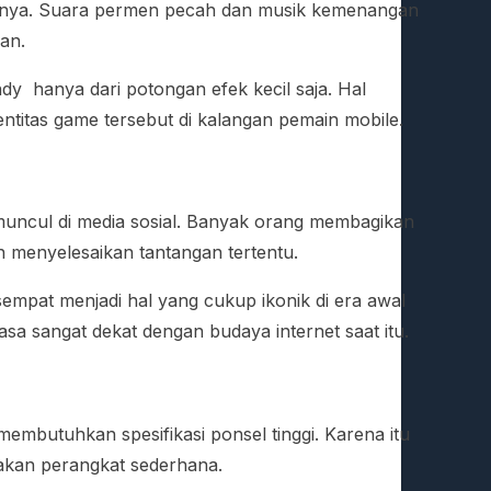
hasnya. Suara permen pecah dan musik kemenangan
an.
 hanya dari potongan efek kecil saja. Hal
ntitas game tersebut di kalangan pemain mobile.
 muncul di media sosial. Banyak orang membagikan
n menyelesaikan tantangan tertentu.
sempat menjadi hal yang cukup ikonik di era awal
sa sangat dekat dengan budaya internet saat itu.
membutuhkan spesifikasi ponsel tinggi. Karena itu
kan perangkat sederhana.