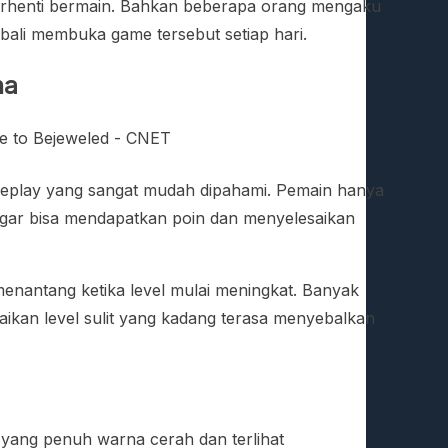
berhenti bermain. Bahkan beberapa orang mengaku
bali membuka game tersebut setiap hari.
na
ameplay yang sangat mudah dipahami. Pemain hanya
ar bisa mendapatkan poin dan menyelesaikan
menantang ketika level mulai meningkat. Banyak
kan level sulit yang kadang terasa menyebalkan
 yang penuh warna cerah dan terlihat