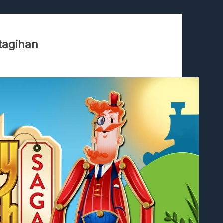
tagihan