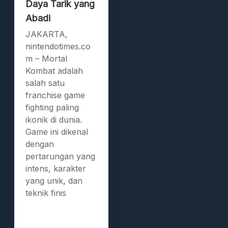
Daya Tarik yang
Abadi
JAKARTA,
nintendotimes.co
m – Mortal
Kombat adalah
salah satu
franchise game
fighting paling
ikonik di dunia.
Game ini dikenal
dengan
pertarungan yang
intens, karakter
yang unik, dan
teknik finis