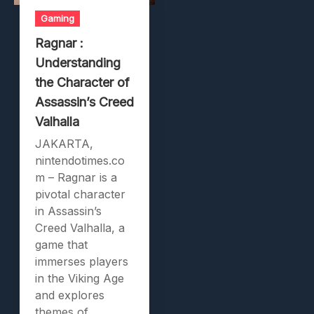
Gaming
Ragnar :
Understanding
the Character of
Assassin’s Creed
Valhalla
JAKARTA,
nintendotimes.co
m – Ragnar is a
pivotal character
in Assassin’s
Creed Valhalla, a
game that
immerses players
in the Viking Age
and explores
themes of