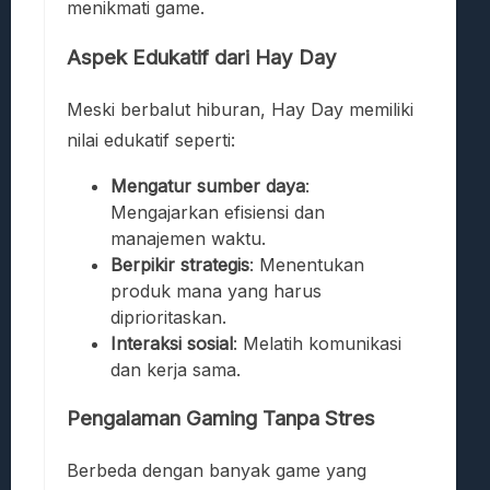
menikmati game.
Aspek Edukatif dari Hay Day
Meski berbalut hiburan, Hay Day memiliki
nilai edukatif seperti:
Mengatur sumber daya
:
Mengajarkan efisiensi dan
manajemen waktu.
Berpikir strategis
: Menentukan
produk mana yang harus
diprioritaskan.
Interaksi sosial
: Melatih komunikasi
dan kerja sama.
Pengalaman Gaming Tanpa Stres
Berbeda dengan banyak game yang