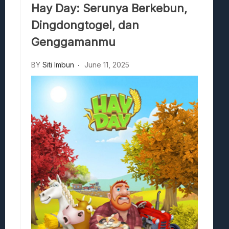
Beasts Of Bermuda: Panduan Bermain Se
Hay Day: Serunya Berkebun,
Stranded Alien Dawn: Cara Membangun K
Dingdongtogel, dan
Desolate: Tips Bertahan Dan Strategi Co
Genggamanmu
BY
Siti Imbun
June 11, 2025