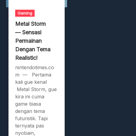
Gaming
Metal Storm
— Sensasi
Permainan
Dengan Tema
Realistic!
nintendotimes.co
m — Pertama
kali gue kenal
Metal Storm, gue
kira ini cuma
game biasa
dengan tema
futuristik. Tapi
ternyata pas
nyobain,