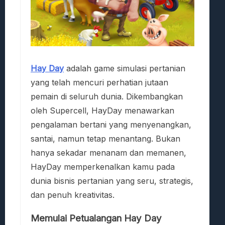
Hay Day
adalah game simulasi pertanian
yang telah mencuri perhatian jutaan
pemain di seluruh dunia. Dikembangkan
oleh Supercell, HayDay menawarkan
pengalaman bertani yang menyenangkan,
santai, namun tetap menantang. Bukan
hanya sekadar menanam dan memanen,
HayDay memperkenalkan kamu pada
dunia bisnis pertanian yang seru, strategis,
dan penuh kreativitas.
Memulai Petualangan Hay Day