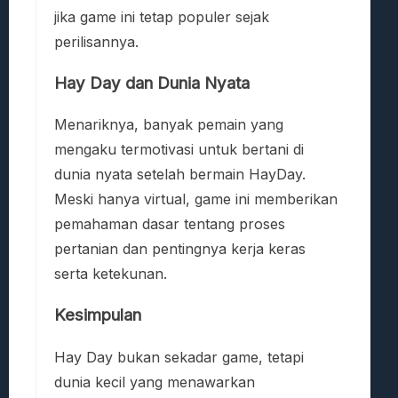
jika game ini tetap populer sejak
perilisannya.
Hay Day dan Dunia Nyata
Menariknya, banyak pemain yang
mengaku termotivasi untuk bertani di
dunia nyata setelah bermain HayDay.
Meski hanya virtual, game ini memberikan
pemahaman dasar tentang proses
pertanian dan pentingnya kerja keras
serta ketekunan.
Kesimpulan
Hay Day bukan sekadar game, tetapi
dunia kecil yang menawarkan