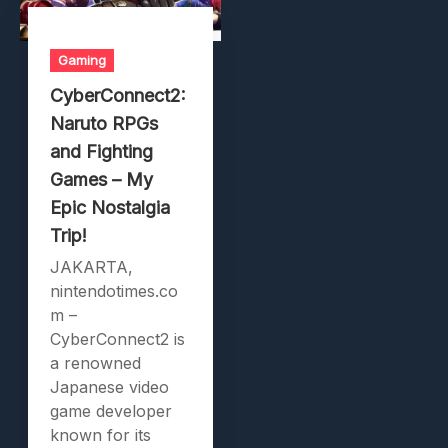
Gaming
CyberConnect2:
Naruto RPGs
and Fighting
Games – My
Epic Nostalgia
Trip!
JAKARTA,
nintendotimes.co
m –
CyberConnect2 is
a renowned
Japanese video
game developer
known for its