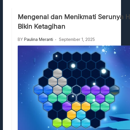
Hedon Bloodrite: Tips Combat Dan Pand
Beasts Of Bermuda: Panduan Bermain Se
Mengenal dan Menikmati Serunya H
Stranded Alien Dawn: Cara Membangun K
Bikin Ketagihan
Desolate: Tips Bertahan Dan Strategi Co
BY
Paulina Meranti
September 1, 2025