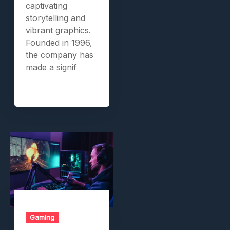
captivating
storytelling and
vibrant graphics.
Founded in 1996,
the company has
made a signif
Gaming