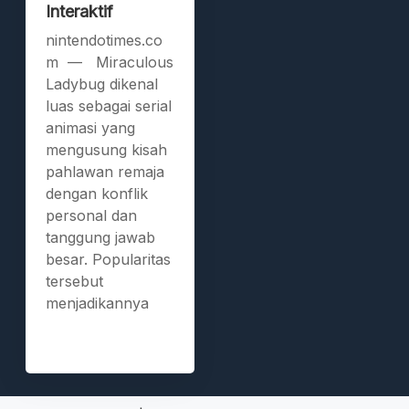
Interaktif
nintendotimes.co
m — Miraculous
Ladybug dikenal
luas sebagai serial
animasi yang
mengusung kisah
pahlawan remaja
dengan konflik
personal dan
tanggung jawab
besar. Popularitas
tersebut
menjadikannya