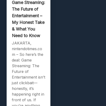
Game Streaming:
The Future of
Entertainment –
My Honest Take
& What You
Need to Know
JAKARTA,
nintendotimes.co
m – So here’s the
deal: Game
Streaming: The
Future of
Entertainment isn’t
just clickbait—
honestly, it’s
happening right in
front of us. If
you’re anything