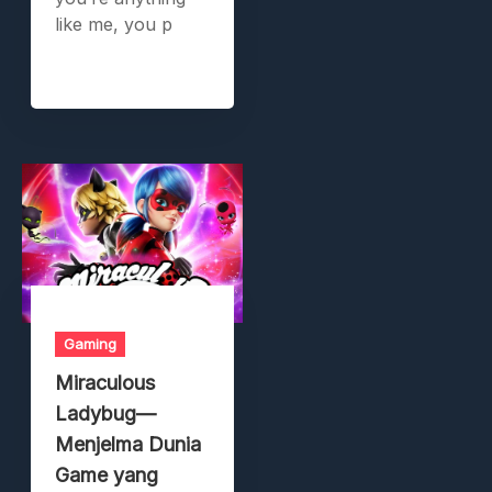
like me, you p
Gaming
Miraculous
Ladybug—
Menjelma Dunia
Game yang