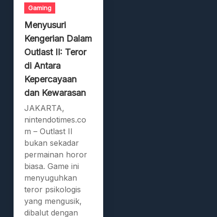
Gaming
Menyusuri
Kengerian Dalam
Outlast II: Teror
di Antara
Kepercayaan
dan Kewarasan
JAKARTA,
nintendotimes.co
m – Outlast II
bukan sekadar
permainan horor
biasa. Game ini
menyuguhkan
teror psikologis
yang mengusik,
dibalut dengan