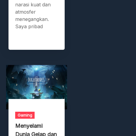
narasi kuat dan
atmosfer
menegangkan.
Saya pribad
Gaming
Menyelami
Dunia Gelap dan