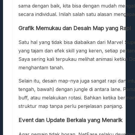
sama dengan baik, kita bisa dengan mudah mengal
secara individual. Inilah salah satu alasan mengapa
Grafik Memukau dan Desain Map yang Rapi
Satu hal yang tidak bisa diabaikan dari Marvel Sup
yang tajam dan efek skill yang keren, setiap perta
Saya sering kali terpukau melihat animasi ketika 
menghantam tanah.
Selain itu, desain map-nya juga sangat rapi dan intu
tengah, bawah) dengan jungle di antara lane. Pem
buff, atau melakukan rotasi. Bahkan ketika berma
struktur map tanpa perlu penjelasan panjang.
Event dan Update Berkala yang Menarik
Agar pemain tidak bosan, NetEase selaku develope