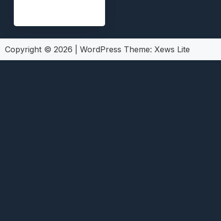
Copyright © 2026
|
WordPress Theme:
Xews Lite