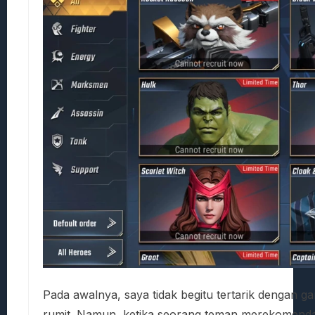
Pada awalnya, saya tidak begitu tertarik denga
rumit. Namun, ketika seorang teman merekomenda