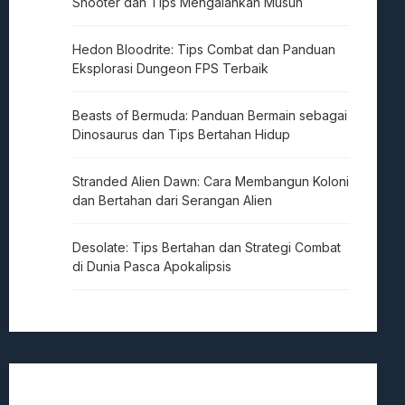
Shooter dan Tips Mengalahkan Musuh
Hedon Bloodrite: Tips Combat dan Panduan
Eksplorasi Dungeon FPS Terbaik
Beasts of Bermuda: Panduan Bermain sebagai
Dinosaurus dan Tips Bertahan Hidup
Stranded Alien Dawn: Cara Membangun Koloni
dan Bertahan dari Serangan Alien
Desolate: Tips Bertahan dan Strategi Combat
di Dunia Pasca Apokalipsis