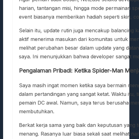
harian, tantangan misi, hingga mode permainan spe
event biasanya memberikan hadiah seperti skin, co
Selain itu, update rutin juga mencakup balancing 
aktif menerima masukan dari komunitas untuk menj
melihat perubahan besar dalam update yang data
saya. Ini menunjukkan bahwa developer sangat me
Pengalaman Pribadi: Ketika Spider-Man Men
Saya masih ingat momen ketika saya bermain men
dalam pertandingan yang sangat ketat. Waktu itu, t
pemain DC awal. Namun, saya terus berusaha m
membutuhkan.
Berkat kerja sama yang baik dan keputusan yang t
menang. Rasanya luar biasa sekali saat melihat na