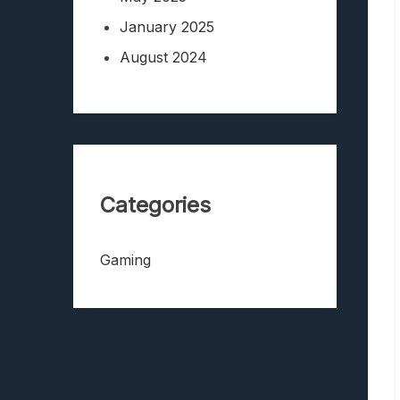
January 2025
August 2024
Categories
Gaming