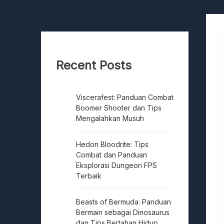
Stranded Alien Dawn: Car
Desolate: Tips Bertahan Da
Viscerafest: Panduan Co
Hedon Bloodrite: Tips Co
Beasts Of Bermuda: Pandu
Recent Posts
Stranded Alien Dawn: Car
Desolate: Tips Bertahan Da
Viscerafest: Panduan Combat
Boomer Shooter dan Tips
Mengalahkan Musuh
Hedon Bloodrite: Tips
Combat dan Panduan
Eksplorasi Dungeon FPS
Terbaik
Beasts of Bermuda: Panduan
Bermain sebagai Dinosaurus
dan Tips Bertahan Hidup