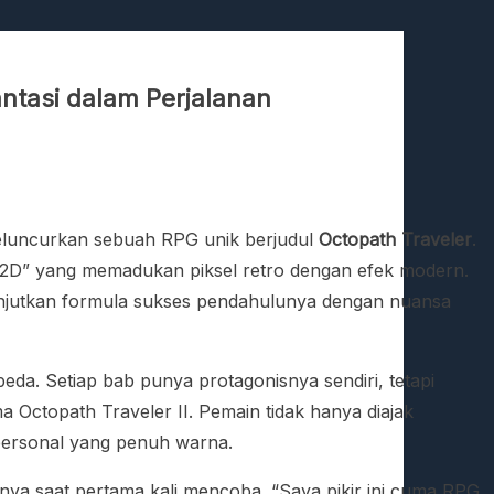
antasi dalam Perjalanan
eluncurkan sebuah RPG unik berjudul
Octopath Traveler
.
D-2D” yang memadukan piksel retro dengan efek modern.
njutkan formula sukses pendahulunya dengan nuansa
da. Setiap bab punya protagonisnya sendiri, tetapi
ma Octopath Traveler II. Pemain tidak hanya diajak
personal yang penuh warna.
a saat pertama kali mencoba. “Saya pikir ini cuma RPG