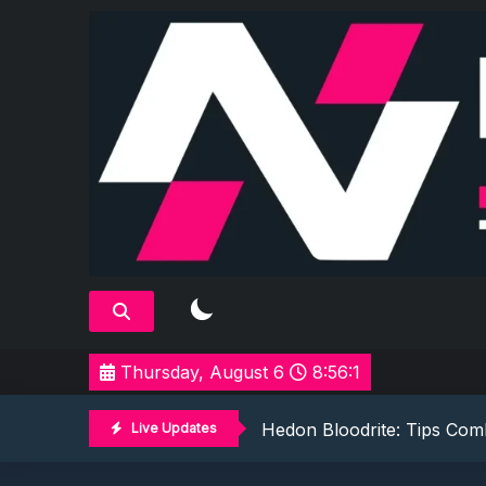
Skip
to
content
Blog Terlengkap Seputar Dunia Game
Nintendotimes
Desolate: Tips Bertahan Da
Thursday, August 6
8:56:2
Viscerafest: Panduan Co
Hedon Bloodrite: Tips Co
Live Updates
Beasts Of Bermuda: Pandu