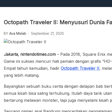
a Membangun Koloni Dan Bertahan Dari Serangan Alien
n Strategi Combat Di Dunia Pasca Apokalipsis
mbat Boomer Shooter Dan Tips Mengalahkan Musuh
Octopath Traveler II: Menyusuri Dunia F
mbat Dan Panduan Eksplorasi Dungeon FPS Terbaik
an Bermain Sebagai Dinosaurus Dan Tips Bertahan Hidup
BY
Ava Melati
September 21, 2025
a Membangun Koloni Dan Bertahan Dari Serangan Alien
n Strategi Combat Di Dunia Pasca Apokalipsis
Jakarta,
nintendotimes.com
– Pada 2018, Square Enix m
Game ini sukses mencuri hati pemain dengan grafis “H
Empat tahun kemudian, hadir
Octopath Traveler II
, mela
yang lebih matang.
Bayangkan sebuah buku cerita dengan delapan bab berbe
semua kisah bisa saling terhubung. Itulah daya tarik uta
bertarung melawan monster, tapi juga menyelami kisah 
Seorang gamer asal Bandung menceritakan pengalamanny