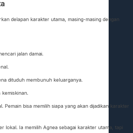
ta
irkan delapan karakter utama, masing-masing dengan
encari jalan damai.
enal.
rena dituduh membunuh keluarganya.
 kemiskinan.
. Pemain bisa memilih siapa yang akan dijadikan karakter
 lokal. Ia memilih Agnea sebagai karakter utama, tapi