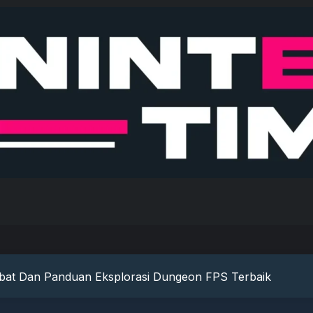
n Strategi Combat Di Dunia Pasca Apokalipsis
mbat Boomer Shooter Dan Tips Mengalahkan Musuh
mbat Dan Panduan Eksplorasi Dungeon FPS Terbaik
an Bermain Sebagai Dinosaurus Dan Tips Bertahan Hidup