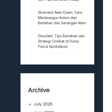
Stranded Alien Dawn: Cara
Membangun Koloni dan
Bertahan dari Serangan Alien
Desolate: Tips Bertahan dan
Strategi Combat di Dunia
Pasca Apokalipsis
Archive
July 2026