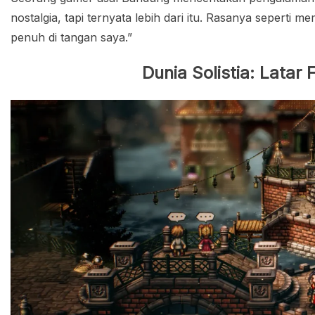
nostalgia, tapi ternyata lebih dari itu. Rasanya seperti 
penuh di tangan saya.”
Dunia Solistia: Lata