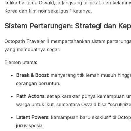
ketika bertemu Osvald, ia langsung terpikat oleh kelam
Korea dan film noir sekaligus,” katanya.
Sistem Pertarungan: Strategi dan Ke
Octopath Traveler II mempertahankan sistem pertarunga
yang membuatnya segar.
Elemen utama:
Break & Boost
: menyerang titik lemah musuh hingg
serangan beruntun.
Path Actions
: setiap karakter punya kemampuan un
warga untuk ikut, sementara Osvald bisa “scrutinize
Latent Powers
: kemampuan baru eksklusif di Octo
jurus spesial.