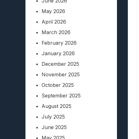
June 2026
May 2026
April 2026
March 2026
February 2026
January 2026
December 2025
November 2025
October 2025
September 2025
August 2025
July 2025
June 2025
May 2025