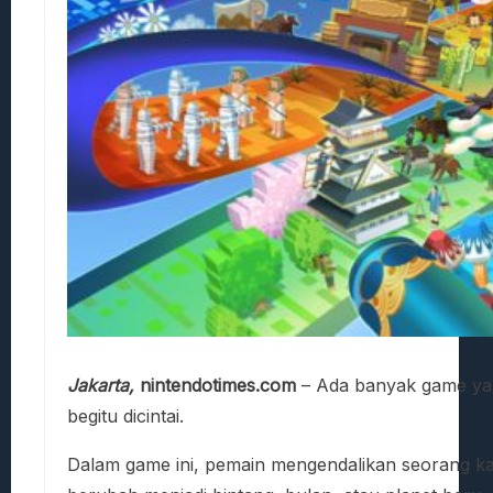
Jakarta,
nintendotimes.com
– Ada banyak game yang
begitu dicintai.
Dalam game ini, pemain mengendalikan seorang k