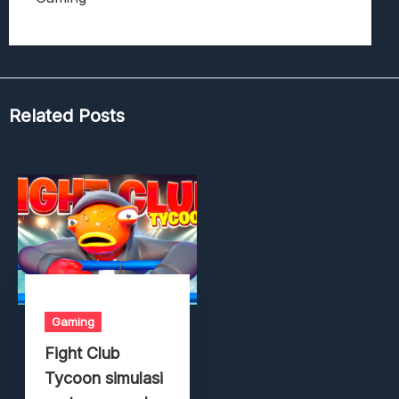
Related Posts
Gaming
Fight Club
Tycoon simulasi