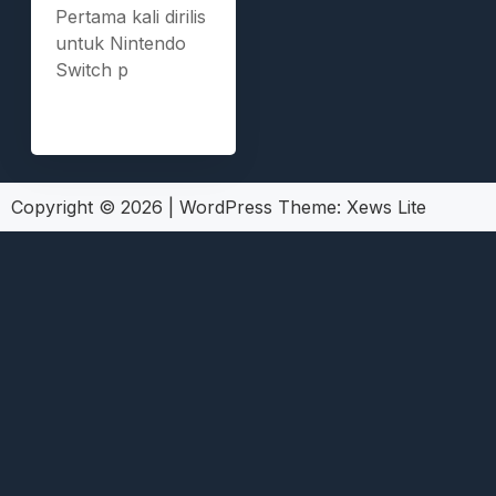
Pertama kali dirilis
untuk Nintendo
Switch p
Copyright © 2026
|
WordPress Theme:
Xews Lite