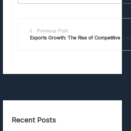
Previous Post
Esports Growth: The Rise of Competitive Ga
Recent Posts