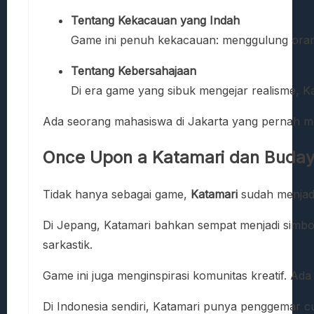
Tentang Kekacauan yang Indah
Game ini penuh kekacauan: menggulung orang 
Tentang Kebersahajaan
Di era game yang sibuk mengejar realisme, Ka
Ada seorang mahasiswa di Jakarta yang pernah me
Once Upon a Katamari dan Buda
Tidak hanya sebagai game,
Katamari
sudah menjadi
Di Jepang, Katamari bahkan sempat menjadi simbol
sarkastik.
Game ini juga menginspirasi komunitas kreatif. A
Di Indonesia sendiri, Katamari punya penggemar c