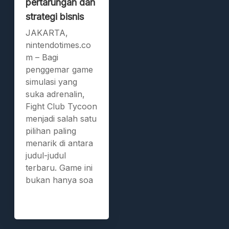
pertarungan dan
strategi bisnis
JAKARTA,
nintendotimes.co
m – Bagi
penggemar game
simulasi yang
suka adrenalin,
Fight Club Tycoon
menjadi salah satu
pilihan paling
menarik di antara
judul-judul
terbaru. Game ini
bukan hanya soa