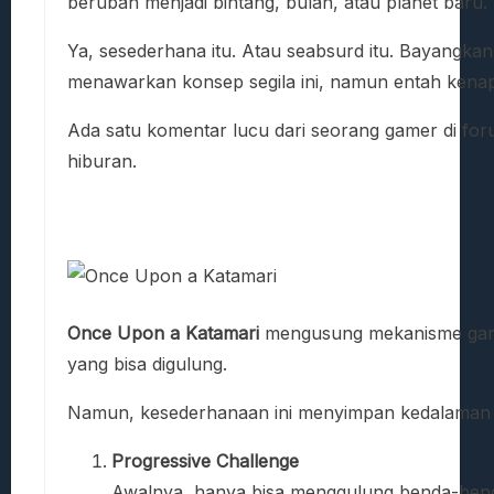
berubah menjadi bintang, bulan, atau planet baru.
Ya, sesederhana itu. Atau seabsurd itu. Bayangka
menawarkan konsep segila ini, namun entah kena
Ada satu komentar lucu dari seorang gamer di for
hiburan.
Once Upon a Katamari
mengusung mekanisme gamep
yang bisa digulung.
Namun, kesederhanaan ini menyimpan kedalaman t
Progressive Challenge
Awalnya, hanya bisa menggulung benda-benda 