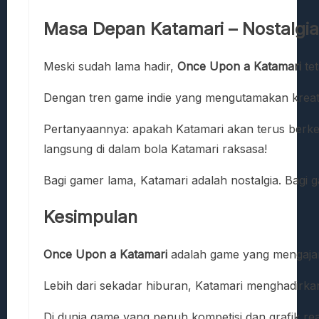
Masa Depan Katamari – Nostalgi
Meski sudah lama hadir,
Once Upon a Katamari
tet
Dengan tren game indie yang mengutamakan kreati
Pertanyaannya: apakah Katamari akan terus berke
langsung di dalam bola Katamari raksasa!
Bagi gamer lama, Katamari adalah nostalgia. Bagi 
Kesimpulan
Once Upon a Katamari
adalah game yang mengajark
Lebih dari sekadar hiburan, Katamari menghadirkan
Di dunia game yang penuh kompetisi dan grafik re