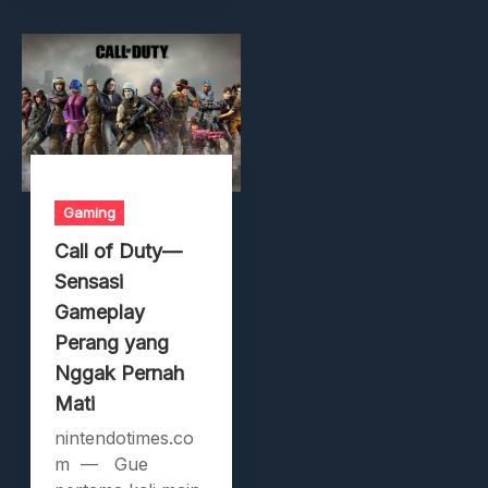
Gaming
Call of Duty—
Sensasi
Gameplay
Perang yang
Nggak Pernah
Mati
nintendotimes.co
m — Gue