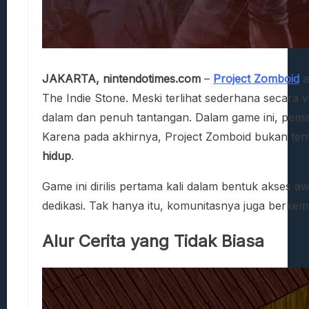
JAKARTA, nintendotimes.com
–
Project Zomboid
a
The Indie Stone. Meski terlihat sederhana secara
dalam dan penuh tantangan. Dalam game ini, pema
Karena pada akhirnya, Project Zomboid bukan ten
hidup
.
Game ini dirilis pertama kali dalam bentuk akses 
dedikasi. Tak hanya itu, komunitasnya juga berke
Alur Cerita yang Tidak Biasa