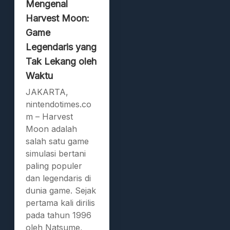
Mengenal
Harvest Moon:
Game
Legendaris yang
Tak Lekang oleh
Waktu
JAKARTA,
nintendotimes.co
m – Harvest
Moon adalah
salah satu game
simulasi bertani
paling populer
dan legendaris di
dunia game. Sejak
pertama kali dirilis
pada tahun 1996
oleh Natsume,