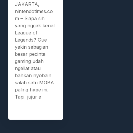
JAKARTA,
nintendotimes.co
m – Siapa sih
yang nggak kenal
League of
Legends? Gue
yakin sebagian
besar pecinta
gaming udah
ngeliat atau
bahkan nyobain
salah satu MOBA
paling hype ini.
Tapi, jujur a