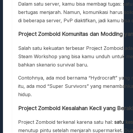
Dalam satu server, kamu bisa membagi tugas: sat
bertugas menjarah. Namun, komunikasi harus soli
di beberapa server, PvP diaktifkan, jadi kamu bisa 
Project Zomboid Komunitas dan Modding ya
Salah satu kekuatan terbesar Project Zomboid adal
Steam Workshop yang bisa kamu unduh untuk menam
bahkan skenario survival baru.
Contohnya, ada mod bernama “Hydrocraft” yang m
itu, ada mod “Super Survivors” yang menambahka
hidup.
Project Zomboid Kesalahan Kecil yang Beraki
Project Zomboid terkenal karena satu hal:
satu ke
menutup pintu setelah menjarah supermarket. Du