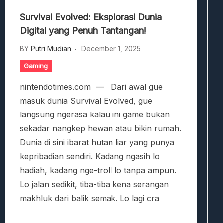
Survival Evolved: Eksplorasi Dunia
Digital yang Penuh Tantangan!
BY
Putri Mudian
December 1, 2025
Gaming
nintendotimes.com — Dari awal gue
masuk dunia Survival Evolved, gue
langsung ngerasa kalau ini game bukan
sekadar nangkep hewan atau bikin rumah.
Dunia di sini ibarat hutan liar yang punya
kepribadian sendiri. Kadang ngasih lo
hadiah, kadang nge-troll lo tanpa ampun.
Lo jalan sedikit, tiba-tiba kena serangan
makhluk dari balik semak. Lo lagi cra