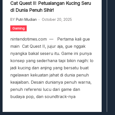
Cat Quest II: Petualangan Kucing Seru
di Dunia Penuh Sihir!
BY
Putri Mudian
October 20, 2025
Gaming
nintendotimes.com — Pertama kali gue
main Cat Quest II, jujur aja, gue nggak
nyangka bakal seseru itu. Game ini punya
konsep yang sederhana tapi bikin nagih: lo
jadi kucing dan anjing yang bersatu buat
ngelawan kekuatan jahat di dunia penuh
keajaiban. Desain dunianya penuh warna,
penuh referensi lucu dari game dan
budaya pop, dan soundtrack-nya