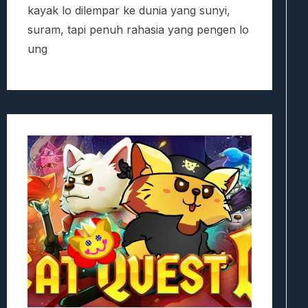
kayak lo dilempar ke dunia yang sunyi,
suram, tapi penuh rahasia yang pengen lo
ung