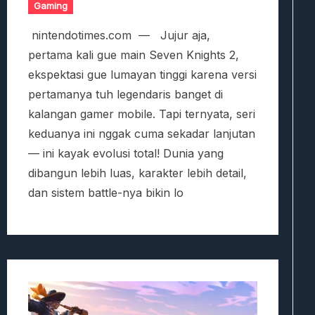
Gaming
nintendotimes.com — Jujur aja,
pertama kali gue main Seven Knights 2,
ekspektasi gue lumayan tinggi karena versi
pertamanya tuh legendaris banget di
kalangan gamer mobile. Tapi ternyata, seri
keduanya ini nggak cuma sekadar lanjutan
— ini kayak evolusi total! Dunia yang
dibangun lebih luas, karakter lebih detail,
dan sistem battle-nya bikin lo