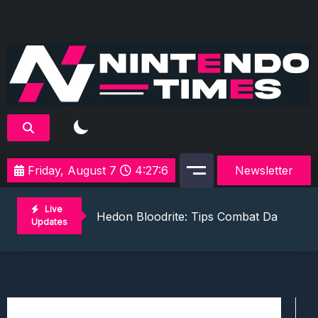
Skip
to
content
Blog Terlengkap Seputar Dunia Game
Nintendotimes
Desolate: Tips Bertahan Dan Strategi Co
Friday, August 7
4:27:7
Newsletter
Viscerafest: Panduan Combat Boomer S
Hedon Bloodrite: Tips Combat Dan Pand
Live
Updates
Beasts Of Bermuda: Panduan Bermain Se
Stranded Alien Dawn: Cara Membangun K
Desolate: Tips Bertahan Dan Strategi Co
Viscerafest: Panduan Combat Boomer S
Hedon Bloodrite: Tips Combat Dan Pand