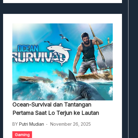
Ocean-Survival dan Tantangan
Pertama Saat Lo Terjun ke Lautan
BY
Putri Mudian
November 26, 2025
Gaming