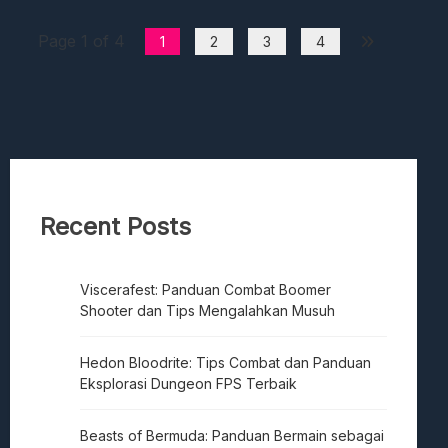
Page 1 of 4
1
2
3
4
Recent Posts
Viscerafest: Panduan Combat Boomer
Shooter dan Tips Mengalahkan Musuh
Hedon Bloodrite: Tips Combat dan Panduan
Eksplorasi Dungeon FPS Terbaik
Beasts of Bermuda: Panduan Bermain sebagai