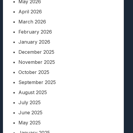
May 2026
April 2026
March 2026
February 2026
January 2026
December 2025
November 2025
October 2025
September 2025
August 2025
July 2025
June 2025
May 2025
January 2025