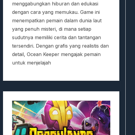
menggabungkan hiburan dan edukasi
dengan cara yang memukau. Game ini
menempatkan pemain dalam dunia laut
yang penuh misteri, di mana setiap
sudutnya memiliki cerita dan tantangan
tersendiri. Dengan grafis yang realistis dan
detail, Ocean Keeper mengajak pemain
untuk menjelajah