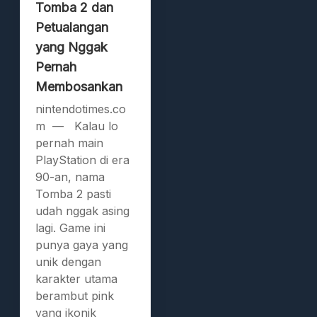
Tomba 2 dan
Petualangan
yang Nggak
Pernah
Membosankan
nintendotimes.co
m — Kalau lo
pernah main
PlayStation di era
90-an, nama
Tomba 2 pasti
udah nggak asing
lagi. Game ini
punya gaya yang
unik dengan
karakter utama
berambut pink
yang ikonik