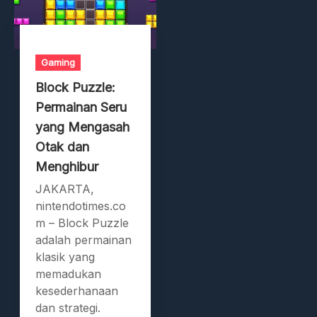
Gaming
Block Puzzle:
Permainan Seru
yang Mengasah
Otak dan
Menghibur
JAKARTA,
nintendotimes.co
m – Block Puzzle
adalah permainan
klasik yang
memadukan
kesederhanaan
dan strategi.