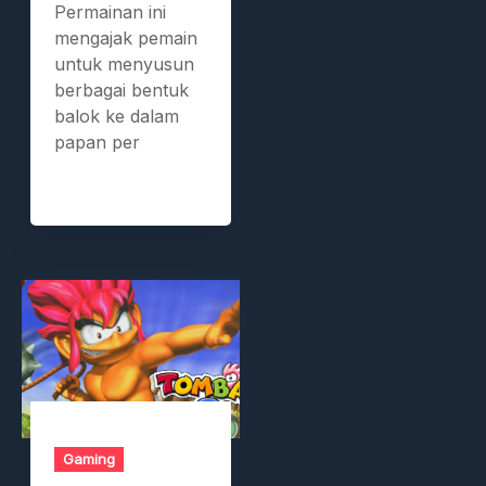
Permainan ini
mengajak pemain
untuk menyusun
berbagai bentuk
balok ke dalam
papan per
Gaming