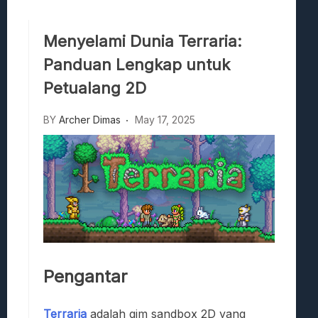
Viscerafest: Panduan Combat Boomer S
Hedon Bloodrite: Tips Combat Dan Pand
Menyelami Dunia Terraria:
Beasts Of Bermuda: Panduan Bermain Se
Panduan Lengkap untuk
Stranded Alien Dawn: Cara Membangun K
Desolate: Tips Bertahan Dan Strategi Co
Petualang 2D
BY
Archer Dimas
May 17, 2025
Pengantar
Terraria
adalah gim sandbox 2D yang