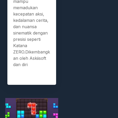
mampu
memadukan
kecepatan aksi,
kedalaman cerita,
dan nuansa
sinematik dengan
presisi seperti
Katana
ZERO.Dikembangk
an oleh Askiisoft
dan diri