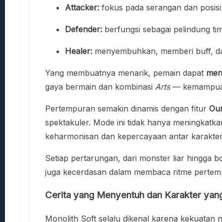
Attacker:
fokus pada serangan dan posisi
Defender:
berfungsi sebagai pelindung t
Healer:
menyembuhkan, memberi buff, d
Yang membuatnya menarik, pemain dapat
men
gaya bermain dan kombinasi
Arts
— kemampuan 
Pertempuran semakin dinamis dengan fitur
Ou
spektakuler. Mode ini tidak hanya meningkat
keharmonisan dan kepercayaan antar karakter
Setiap pertarungan, dari monster liar hingga
juga kecerdasan dalam membaca ritme pertem
Cerita yang Menyentuh dan Karakter ya
Monolith Soft selalu dikenal karena kekuatan 