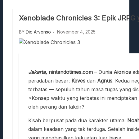
Viscerafest: Panduan Combat Boomer S
Hedon Bloodrite: Tips Combat Dan Pand
Xenoblade Chronicles 3: Epik JRPG 
Beasts Of Bermuda: Panduan Bermain Se
Stranded Alien Dawn: Cara Membangun K
BY
Dio Arvonso
November 4, 2025
Desolate: Tips Bertahan Dan Strategi Co
Jakarta,
nintendotimes.com
– Dunia
Aionios
ad
peradaban besar:
Keves
dan
Agnus
. Kedua neg
terbatas — sepuluh tahun masa tugas yang di
>Konsep waktu yang terbatas ini menciptakan at
oleh perang dan takdir?
Kisah berpusat pada dua karakter utama:
Noa
dalam keadaan yang tak terduga. Setelah insi
yang menghasilkan kekuatan luar biasa.