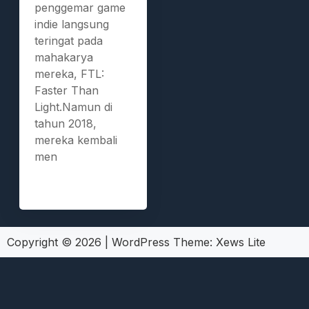
penggemar game
indie langsung
teringat pada
mahakarya
mereka, FTL:
Faster Than
Light.Namun di
tahun 2018,
mereka kembali
men
Copyright © 2026
|
WordPress Theme:
Xews Lite