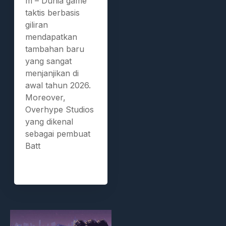
m – Dunia game
taktis berbasis
giliran
mendapatkan
tambahan baru
yang sangat
menjanjikan di
awal tahun 2026.
Moreover,
Overhype Studios
yang dikenal
sebagai pembuat
Batt