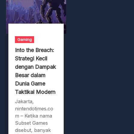
Gaming
Into the Breach:
Strategi Kecil
dengan Dampak
Besar dalam
Dunia Game
Taktikal Modern
Jakarta,
nintendotimes.co
m – Ketika nama
Subset Games
disebut, banyak