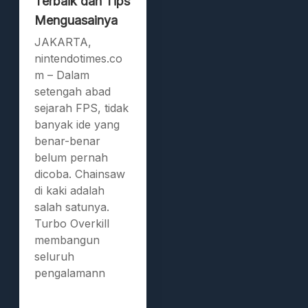
Terbaik dan Tips
Menguasainya
JAKARTA,
nintendotimes.co
m – Dalam
setengah abad
sejarah FPS, tidak
banyak ide yang
benar-benar
belum pernah
dicoba. Chainsaw
di kaki adalah
salah satunya.
Turbo Overkill
membangun
seluruh
pengalamann