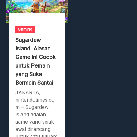
Gaming
Sugardew
Island: Alasan
Game Ini Cocok
untuk Pemain
yang Suka
Bermain Santai
JAKARTA,
nintendotimes.co
m – Sugardew
Island adalah
game yang sejak
awal dirancang
untuk satu tujuan: