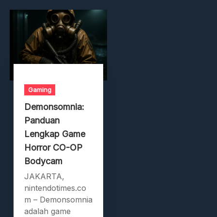
Gaming
Demonsomnia:
Panduan
Lengkap Game
Horror CO-OP
Bodycam
JAKARTA,
nintendotimes.co
m – Demonsomnia
adalah game