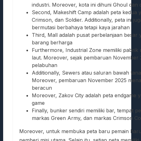
industri. Moreover, kota ini dihuni Ghoul dan 
Second, Makeshift Camp adalah peta kedua y
Crimson, dan Soldier. Additionally, peta ini
bermutasi berbahaya tetapi kaya jarahan
Third, Mall adalah pusat perbelanjaan besar
barang berharga
Furthermore, Industrial Zone memiliki pabr
laut. Moreover, sejak pembaruan November 2
pelabuhan
Additionally, Sewers atau saluran bawah tana
Moreover, pembaruan November 2025 mena
beracun
Moreover, Zakov City adalah peta endgame ya
game
Finally, bunker sendiri memiliki bar, tempat 
markas Green Army, dan markas Crimson Co
Moreover, untuk membuka peta baru pemain harus 
pemberi misi utama. Selain itu, setiap peta memili