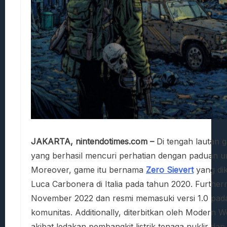
JAKARTA, nintendotimes.com –
Di tengah lautan g
yang berhasil mencuri perhatian dengan paduan uni
Moreover, game itu bernama
Zero Sievert
yang dik
Luca Carbonera di Italia pada tahun 2020. Further
November 2022 dan resmi memasuki versi 1.0 pa
komunitas. Additionally, diterbitkan oleh Modern 
akibat ledakan pembangkit listrik tenaga nuklir da