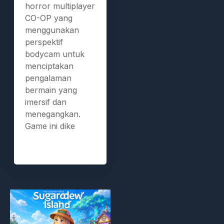
horror multiplayer
CO-OP yang
menggunakan
perspektif
bodycam untuk
menciptakan
pengalaman
bermain yang
imersif dan
menegangkan.
Game ini dike