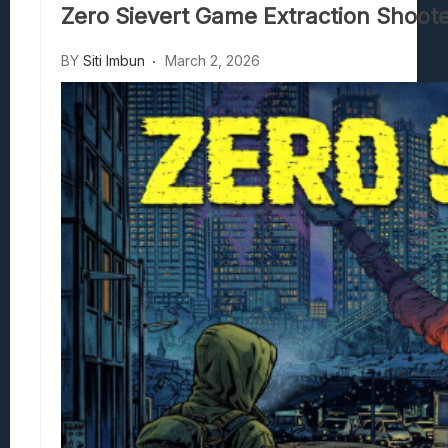
Zero Sievert Game Extraction Shoote
Stranded Alien Dawn: Cara Membangun K
Desolate: Tips Bertahan Dan Strategi Co
BY
Siti Imbun
March 2, 2026