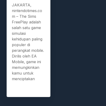
JAKARTA,
nintendotimes.co
m – The Sims
FreePlay adalah
salah satu game
simulasi
kehidupan paling
populer di
perangkat mobile.
Dirilis oleh EA
Mobile, game ini
memungkinkan
kamu untuk
menciptakan