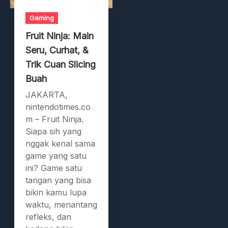
Gaming
Fruit Ninja: Main
Seru, Curhat, &
Trik Cuan Slicing
Buah
JAKARTA,
nintendotimes.co
m – Fruit Ninja.
Siapa sih yang
nggak kenal sama
game yang satu
ini? Game satu
tangan yang bisa
bikin kamu lupa
waktu, menantang
refleks, dan