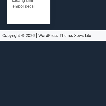
kadang bikin
jempol pegal j
Copyright © 2026
|
WordPress Theme:
Xews Lite