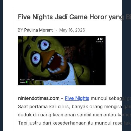
Viscerafest: Panduan Combat Boomer S
Hedon Bloodrite: Tips Combat Dan Pand
Five Nights Jadi Game Horor yang B
Beasts Of Bermuda: Panduan Bermain Se
Stranded Alien Dawn: Cara Membangun K
BY
Paulina Meranti
May 16, 2026
Desolate: Tips Bertahan Dan Strategi Co
nintendotimes.com
–
Five Nights
muncul sebagai gam
Saat pertama kali dirilis, banyak orang mengira 
duduk di ruang keamanan sambil memantau kamera. Ti
Tapi justru dari kesederhanaan itu muncul rasa ta