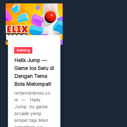
Gaming
Helix Jump —
Game Ios Seru di
Dengan Tema
Bola Melompat!
nintendotimes.co
m — Helix
Jump itu game
arcade yang
simpel tapi bikin
ketagihan. Lo