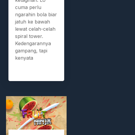
cuma perlu
ngarahin bola biar
jatuh ke bawah
lewat celah-celah
spiral tower.
Kedengarannya
gampang, tapi
kenyata